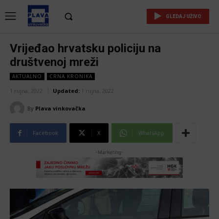
GLEDAJ UŽIVO
Vrijeđao hrvatsku policiju na
društvenoj mreži
AKTUALNO
CRNA KRONIKA
1 rujna, 2022
Updated:
1 rujna, 2022
By
Plava vinkovačka
Facebook
X
WhatsApp
-Marketing-