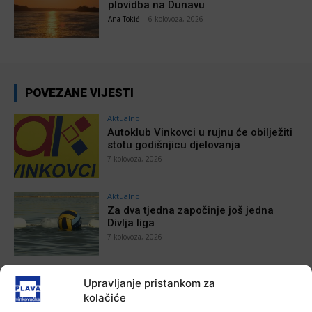
plovidba na Dunavu
Ana Tokić
-
6 kolovoza, 2026
POVEZANE VIJESTI
Aktualno
Autoklub Vinkovci u rujnu će obilježiti
stotu godišnjicu djelovanja
7 kolovoza, 2026
Aktualno
Za dva tjedna započinje još jedna
Divlja liga
7 kolovoza, 2026
Aktualno
Upravljanje pristankom za
U Županji održana Ljetna škola magije
kolačiće
7 kolovoza, 2026