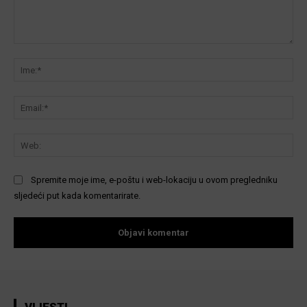
Komentar:
Ime
Ema
We
Spremite moje ime, e-poštu i web-lokaciju u ovom pregledniku
sljedeći put kada komentarirate.
VIJESTI