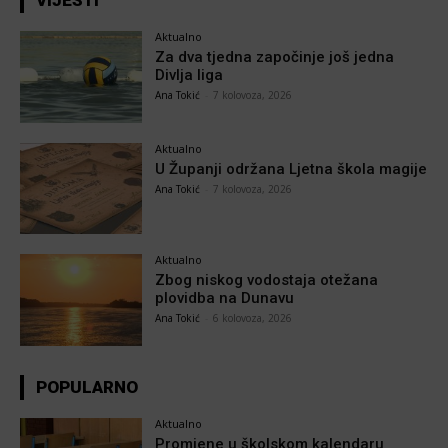
Aktualno
Za dva tjedna započinje još jedna
Divlja liga
Ana Tokić
-
7 kolovoza, 2026
Aktualno
U Županji održana Ljetna škola magije
Ana Tokić
-
7 kolovoza, 2026
Aktualno
Zbog niskog vodostaja otežana
plovidba na Dunavu
Ana Tokić
-
6 kolovoza, 2026
POPULARNO
Aktualno
Promjene u školskom kalendaru