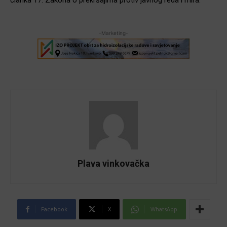
članka 17. Zakona o prekršajima protiv javnog reda i mira.
-Marketing-
Plava vinkovačka
Facebook
X
WhatsApp