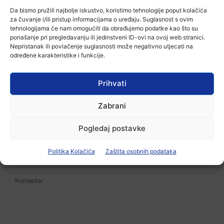
Da bismo pružili najbolje iskustvo, koristimo tehnologije poput kolačića
za čuvanje i/ili pristup informacijama o uređaju. Suglasnost s ovim
tehnologijama će nam omogućiti da obrađujemo podatke kao što su
Aktualno
ponašanje pri pregledavanju ili jedinstveni ID-ovi na ovoj web stranici.
Zbog niskog vodostaja otežana
Nepristanak ili povlačenje suglasnosti može negativno utjecati na
plovidba na Dunavu
određene karakteristike i funkcije.
6 kolovoza, 2026
Prihvati
-Marketing-
Zabrani
Pogledaj postavke
Politika Kolačića
Zaštita osobnih podataka
Komentiraj