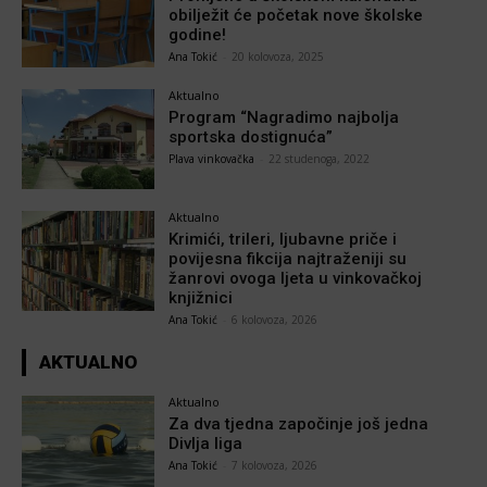
obilježit će početak nove školske
godine!
Ana Tokić
-
20 kolovoza, 2025
Aktualno
Program “Nagradimo najbolja
sportska dostignuća”
Plava vinkovačka
-
22 studenoga, 2022
Aktualno
Krimići, trileri, ljubavne priče i
povijesna fikcija najtraženiji su
žanrovi ovoga ljeta u vinkovačkoj
knjižnici
Ana Tokić
-
6 kolovoza, 2026
AKTUALNO
Aktualno
Za dva tjedna započinje još jedna
Divlja liga
Ana Tokić
-
7 kolovoza, 2026