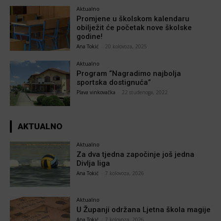
Aktualno
Promjene u školskom kalendaru
obilježit će početak nove školske
godine!
Ana Tokić
-
20 kolovoza, 2025
Aktualno
Program “Nagradimo najbolja
sportska dostignuća”
Plava vinkovačka
-
22 studenoga, 2022
AKTUALNO
Aktualno
Za dva tjedna započinje još jedna
Divlja liga
Ana Tokić
-
7 kolovoza, 2026
Aktualno
U Županji održana Ljetna škola magije
Ana Tokić
-
7 kolovoza, 2026