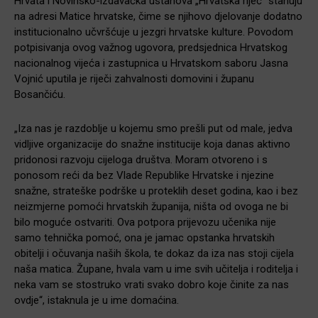
Hrvata i Novinsko-izdavačka ustanova „Hrvatska riječ“ stanuju
na adresi Matice hrvatske, čime se njihovo djelovanje dodatno
institucionalno učvršćuje u jezgri hrvatske kulture. Povodom
potpisivanja ovog važnog ugovora, predsjednica Hrvatskog
nacionalnog vijeća i zastupnica u Hrvatskom saboru Jasna
Vojnić uputila je riječi zahvalnosti domovini i županu
Bosančiću.
„Iza nas je razdoblje u kojemu smo prešli put od male, jedva
vidljive organizacije do snažne institucije koja danas aktivno
pridonosi razvoju cijeloga društva. Moram otvoreno i s
ponosom reći da bez Vlade Republike Hrvatske i njezine
snažne, strateške podrške u proteklih deset godina, kao i bez
neizmjerne pomoći hrvatskih županija, ništa od ovoga ne bi
bilo moguće ostvariti. Ova potpora prijevozu učenika nije
samo tehnička pomoć, ona je jamac opstanka hrvatskih
obitelji i očuvanja naših škola, te dokaz da iza nas stoji cijela
naša matica. Župane, hvala vam u ime svih učitelja i roditelja i
neka vam se stostruko vrati svako dobro koje činite za nas
ovdje“, istaknula je u ime domaćina.