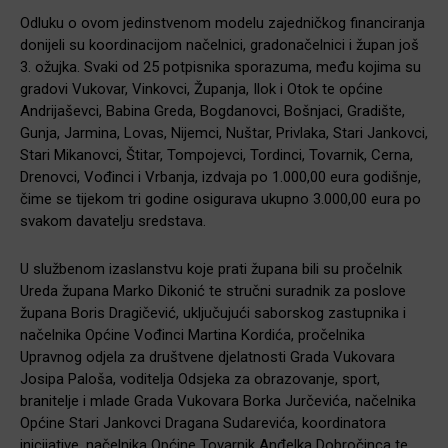
Odluku o ovom jedinstvenom modelu zajedničkog financiranja
donijeli su koordinacijom načelnici, gradonačelnici i župan još
3. ožujka. Svaki od 25 potpisnika sporazuma, među kojima su
gradovi Vukovar, Vinkovci, Županja, Ilok i Otok te općine
Andrijaševci, Babina Greda, Bogdanovci, Bošnjaci, Gradište,
Gunja, Jarmina, Lovas, Nijemci, Nuštar, Privlaka, Stari Jankovci,
Stari Mikanovci, Štitar, Tompojevci, Tordinci, Tovarnik, Cerna,
Drenovci, Vođinci i Vrbanja, izdvaja po 1.000,00 eura godišnje,
čime se tijekom tri godine osigurava ukupno 3.000,00 eura po
svakom davatelju sredstava.
U službenom izaslanstvu koje prati župana bili su pročelnik
Ureda župana Marko Dikonić te stručni suradnik za poslove
župana Boris Dragičević, uključujući saborskog zastupnika i
načelnika Općine Vođinci Martina Kordića, pročelnika
Upravnog odjela za društvene djelatnosti Grada Vukovara
Josipa Paloša, voditelja Odsjeka za obrazovanje, sport,
branitelje i mlade Grada Vukovara Borka Jurčevića, načelnika
Općine Stari Jankovci Dragana Sudarevića, koordinatora
inicijative, načelnika Općine Tovarnik Anđelka Dobročinca te