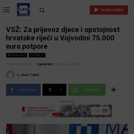
GLEDAJ UŽIVO
VSŽ: Za prijevoz djece i opstojnost
hrvatske riječi u Vojvodini 75.000
eura potpore
AKTUALNO
OSTALO
25 svibnja, 2026
Updated:
25 svibnja, 2026
By
Ana Tokić
Facebook
X
WhatsApp
-Marketing-