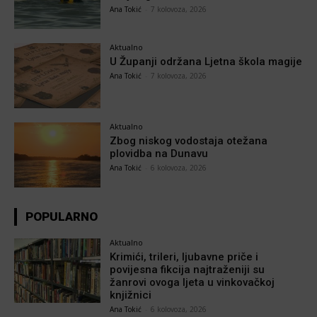
Ana Tokić
-
7 kolovoza, 2026
Aktualno
U Županji održana Ljetna škola magije
Ana Tokić
-
7 kolovoza, 2026
Aktualno
Zbog niskog vodostaja otežana
plovidba na Dunavu
Ana Tokić
-
6 kolovoza, 2026
POPULARNO
Aktualno
Krimići, trileri, ljubavne priče i
povijesna fikcija najtraženiji su
žanrovi ovoga ljeta u vinkovačkoj
knjižnici
Ana Tokić
-
6 kolovoza, 2026