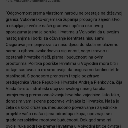
Foto: Vukovarsko-srijemska županija
“Odgovornost prema vlastitom narodu ne prestaje na državnoj
granici. Vukovarsko-srijemska županija propagira zajedništvo,
a okupljanje većine naših gradova i općina oko ovog
sporazuma jasna je poruka Hrvatima u Vojvodini da u svojim
nastojanjima i borbi za očuvanje identiteta nisu sami.
Osiguravanjem prijevoza za našu djecu do škola ne ulažemo
samo u njihovu svakodnevnu sigurnost, nego izravno u
opstanak hrvatske riječi, pisma i budućnosti na ovim
prostorima. Politika podrške Hrvatima u Vojvodini mora biti i
ostaje sustavna, a mi smo ovdje da osiguramo kontinuitet te
stabilnosti. S ponosom prenosim i tople pozdrave
predsjednika Vlade Republike Hrvatske Andreja Plenkovića, čija
Vlada čvrsto i strateški stoji iza svakog našeg koraka
usmjerenog prema osnaživanju hrvatske zajednice. Isto tako,
donosim vam iskrene pozdrave vršnjaka iz Hrvatske. Naša je
želja da kroz druženja, međusobno povezivanje i zajedničke
projekte vaša i naša djeca odrastaju skupa, upoznaju se i
grade neraskidive mostove budućnosti. Dok god smo mi
ovdje, ruka podrške prema Hrvatima u Vojvodini bit će čvrsta i