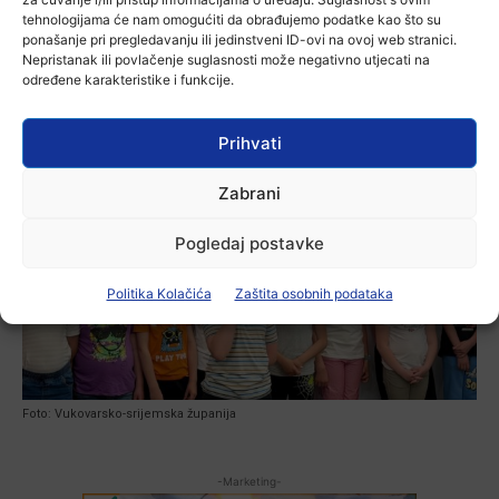
Zagrebu, gdje u prostorijama Hrvatske matice iseljenika
tehnologijama će nam omogućiti da obrađujemo podatke kao što su
započinje prvi Tjedan Hrvata izvan Republike Hrvatske. Nova,
ponašanje pri pregledavanju ili jedinstveni ID-ovi na ovoj web stranici.
trajna nacionalna manifestacija, utemeljena odlukom
Nepristanak ili povlačenje suglasnosti može negativno utjecati na
Hrvatskoga sabora, slavi neraskidive veze, baštinu i zajedničku
određene karakteristike i funkcije.
budućnost domovinske i iseljene Hrvatske.
Prihvati
Zabrani
Pogledaj postavke
Politika Kolačića
Zaštita osobnih podataka
Foto: Vukovarsko-srijemska županija
-Marketing-