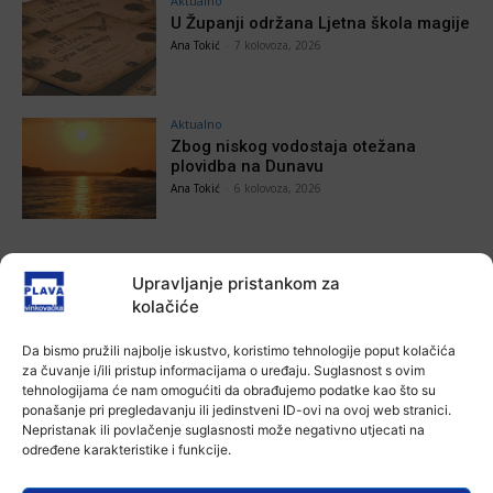
Aktualno
U Županji održana Ljetna škola magije
Ana Tokić
-
7 kolovoza, 2026
Aktualno
Zbog niskog vodostaja otežana
plovidba na Dunavu
Ana Tokić
-
6 kolovoza, 2026
Upravljanje pristankom za
POVEZANE VIJESTI
kolačiće
Aktualno
Da bismo pružili najbolje iskustvo, koristimo tehnologije poput kolačića
Autoklub Vinkovci u rujnu će obilježiti
za čuvanje i/ili pristup informacijama o uređaju. Suglasnost s ovim
stotu godišnjicu djelovanja
tehnologijama će nam omogućiti da obrađujemo podatke kao što su
ponašanje pri pregledavanju ili jedinstveni ID-ovi na ovoj web stranici.
7 kolovoza, 2026
Nepristanak ili povlačenje suglasnosti može negativno utjecati na
određene karakteristike i funkcije.
Aktualno
Za dva tjedna započinje još jedna