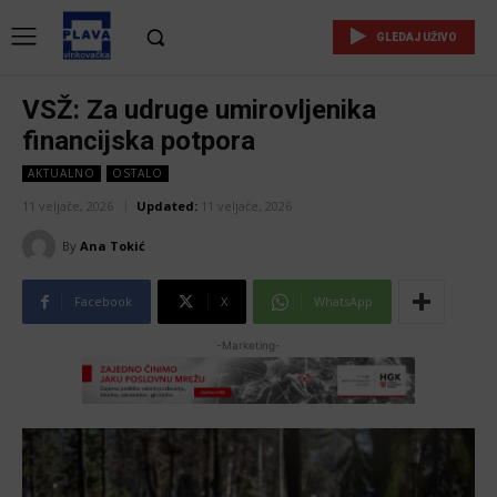
GLEDAJ UŽIVO
VSŽ: Za udruge umirovljenika
financijska potpora
AKTUALNO
OSTALO
11 veljače, 2026
Updated:
11 veljače, 2026
By
Ana Tokić
Facebook
X
WhatsApp
-Marketing-