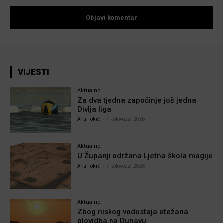
VIJESTI
Aktualno
Za dva tjedna započinje još jedna
Divlja liga
Ana Tokić
-
7 kolovoza, 2026
Aktualno
U Županji održana Ljetna škola magije
Ana Tokić
-
7 kolovoza, 2026
Aktualno
Zbog niskog vodostaja otežana
plovidba na Dunavu