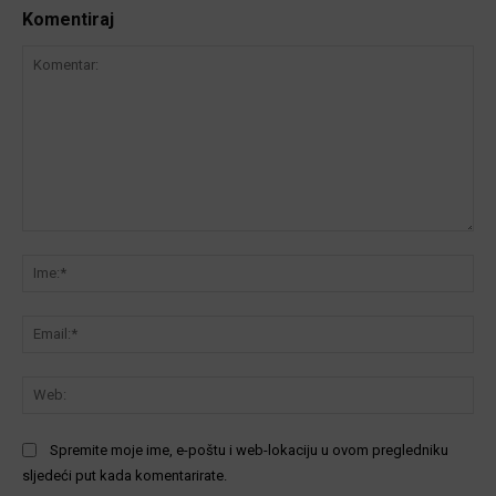
Komentiraj
Komentar:
Ime
Ema
We
Spremite moje ime, e-poštu i web-lokaciju u ovom pregledniku
sljedeći put kada komentarirate.