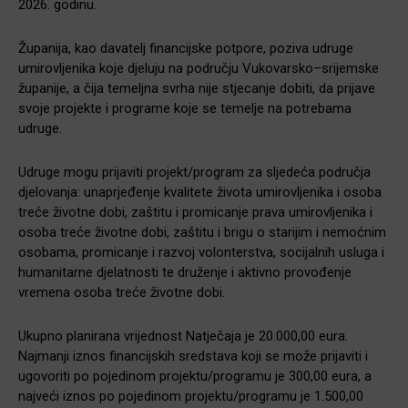
2026. godinu.
Županija, kao davatelj financijske potpore, poziva udruge
umirovljenika koje djeluju na području Vukovarsko–srijemske
županije, a čija temeljna svrha nije stjecanje dobiti, da prijave
svoje projekte i programe koje se temelje na potrebama
udruge.
Udruge mogu prijaviti projekt/program za sljedeća područja
djelovanja: unaprjeđenje kvalitete života umirovljenika i osoba
treće životne dobi, zaštitu i promicanje prava umirovljenika i
osoba treće životne dobi, zaštitu i brigu o starijim i nemoćnim
osobama, promicanje i razvoj volonterstva, socijalnih usluga i
humanitarne djelatnosti te druženje i aktivno provođenje
vremena osoba treće životne dobi.
Ukupno planirana vrijednost Natječaja je 20.000,00 eura.
Najmanji iznos financijskih sredstava koji se može prijaviti i
ugovoriti po pojedinom projektu/programu je 300,00 eura, a
najveći iznos po pojedinom projektu/programu je 1.500,00