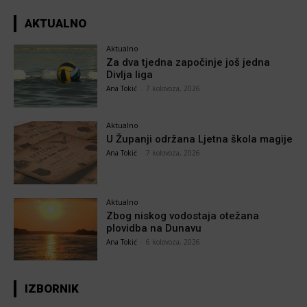
AKTUALNO
Aktualno
Za dva tjedna započinje još jedna
Divlja liga
Ana Tokić
-
7 kolovoza, 2026
Aktualno
U Županji održana Ljetna škola magije
Ana Tokić
-
7 kolovoza, 2026
Aktualno
Zbog niskog vodostaja otežana
plovidba na Dunavu
Ana Tokić
-
6 kolovoza, 2026
IZBORNIK