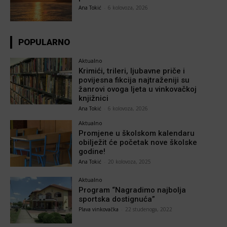
Ana Tokić
-
6 kolovoza, 2026
POPULARNO
Aktualno
Krimići, trileri, ljubavne priče i
povijesna fikcija najtraženiji su
žanrovi ovoga ljeta u vinkovačkoj
knjižnici
Ana Tokić
-
6 kolovoza, 2026
Aktualno
Promjene u školskom kalendaru
obilježit će početak nove školske
godine!
Ana Tokić
-
20 kolovoza, 2025
Aktualno
Program “Nagradimo najbolja
sportska dostignuća”
Plava vinkovačka
-
22 studenoga, 2022