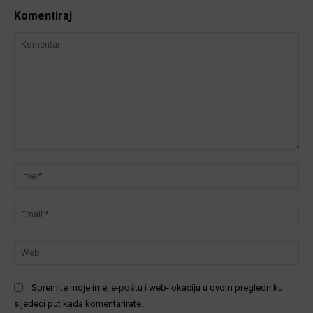
Komentiraj
Komentar:
Ime
Ema
We
Spremite moje ime, e-poštu i web-lokaciju u ovom pregledniku
sljedeći put kada komentarirate.