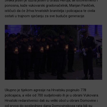
Svaka jesen je tužna jesen u Gradu Heroja, ali istovremeno i
ponosna, kaže vukovarski gradonačelnik, Marijan Pavliček,
ističući da će žrtva hrvatskih branitelja i policajaca te civila
ostati u trajnom sjećanju za sve buduće generacije.
Ukupno je tijekom agresije na Hrvatsku poginulo 778
policajaca, a više od 700 sudjelovalo ih je u obrani Vukovara.
Hrvatski redarstvenici dali su veliki obol u obrani Domovine i
od prvog do posljednjeg dana Domovinskoga rata bili su