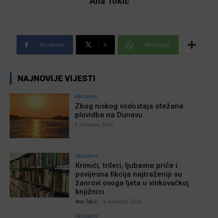
Ana Tokić
Facebook
X
WhatsApp
NAJNOVIJE VIJESTI
Aktualno
Zbog niskog vodostaja otežana
plovidba na Dunavu
6 kolovoza, 2026
Aktualno
Krimići, trileri, ljubavne priče i
povijesna fikcija najtraženiji su
žanrovi ovoga ljeta u vinkovačkoj
knjižnici
Ana Tokić
-
6 kolovoza, 2026
Aktualno