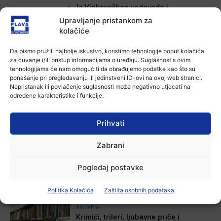
Iz Vinkovačkog vodovoda i
kanalizacije najavljuju smanjenje
Upravljanje pristankom za
tlaka u vodovodnoj mreži
kolačiće
Ana Tokić
-
6 kolovoza, 2026
Da bismo pružili najbolje iskustvo, koristimo tehnologije poput kolačića
Aktualno
za čuvanje i/ili pristup informacijama o uređaju. Suglasnost s ovim
Poziv na racionalno korištenje vode
tehnologijama će nam omogućiti da obrađujemo podatke kao što su
Plava vinkovačka
-
6 kolovoza, 2026
ponašanje pri pregledavanju ili jedinstveni ID-ovi na ovoj web stranici.
Nepristanak ili povlačenje suglasnosti može negativno utjecati na
određene karakteristike i funkcije.
Prihvati
POVEZANE VIJESTI
Zabrani
Aktualno
Zbog niskog vodostaja otežana
Pogledaj postavke
plovidba na Dunavu
6 kolovoza, 2026
Politika Kolačića
Zaštita osobnih podataka
Aktualno
Krimići, trileri, ljubavne priče i