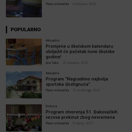
Plava vinkovačka
-
6 kolovoza, 2026
POPULARNO
Aktualno
Promjene u školskom kalendaru
obilježit će početak nove školske
godine!
Ana Tokić
-
20 kolovoza, 2025
Aktualno
Program “Nagradimo najbolja
sportska dostignuća”
Plava vinkovačka
-
22 studenoga, 2022
Kultura
Program otvorenja 51. Đakovačkih
vezova prekinut zbog nevremena
Plava vinkovačka
-
8 srpnja, 2017