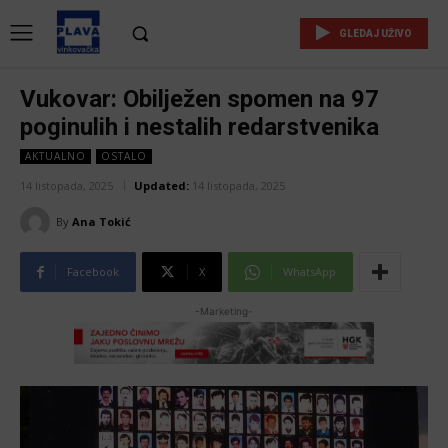
GLEDAJ UŽIVO
Vukovar: Obilježen spomen na 97
poginulih i nestalih redarstvenika
AKTUALNO
OSTALO
14 listopada, 2025
Updated:
14 listopada, 2025
By
Ana Tokić
Facebook
X
WhatsApp
-Marketing-