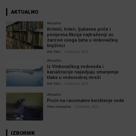
AKTUALNO
Aktualno
Krimići, trileri, ljubavne priče i
povijesna fikcija najtraženiji su
žanrovi ovoga ljeta u vinkovačkoj
knjižnici
Ana Tokić
-
6 kolovoza, 2026
Aktualno
Iz Vinkovačkog vodovoda i
kanalizacije najavljuju smanjenje
tlaka u vodovodnoj mreži
Ana Tokić
-
6 kolovoza, 2026
Aktualno
Poziv na racionalno korištenje vode
Plava vinkovačka
-
6 kolovoza, 2026
IZBORNIK