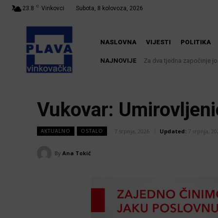
C
23.8
Vinkovci
Subota, 8 kolovoza, 2026
NASLOVNA
VIJESTI
POLITIKA
NAJNOVIJE
Za dva tjedna započinje još
U Županji održana Ljet
Vukovar: Umirovljenici
7 srpnja, 2026
Updated:
7 srpnja, 20
AKTUALNO
OSTALO
By
Ana Tokić