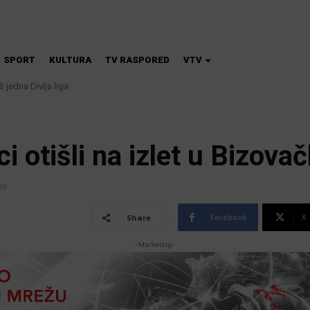
SPORT
KULTURA
TV RASPORED
VTV
 jedna Divlja liga
na škola magije
 otišli na izlet u Bizovač
26
Facebook
X
Share
-Marketing-