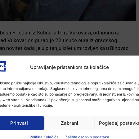
usa – jedan iz Sotina, a tri iz Vukovara, odnosno iz
rad Vukovar osigurao je 22 tisuće eura iz gradskog
n novitet kada je u pitanju izlet umirovljenika u Bizovac.
mogućnost odlaska u Bizovačke toplice tijekom hladnih
Upravljanje pristankom za kolačiće
umirovljenici mogli biti u zatvorenim bazenima. I tako im
klenih vrućina, tako tijekom i ovih hladnijih dana”- istaknuo
bismo pružili najbolje iskustvo, koristimo tehnologije poput kolačića za čuvanje i/
ček.
stup informacijama o uređaju. Suglasnost s ovim tehnologijama će nam omogućiti
ađujemo podatke kao što su ponašanje pri pregledavanju ili jedinstveni ID-ovi na
j web stranici. Nepristanak ili povlačenje suglasnosti može negativno utjecati na
soba treće životne dobi s područja Vukovara, a prijave se
eđene karakteristike i funkcije.
ruge umirovljenika invalida rada u Ulici 204. vukovarske
 Umirovljenici plaćaju samo 2 eura za ulaz, dok trošak
Prihvati
Zabrani
Pogledaj postavk
ra Grad Vukovar. Prilikom prve prijave potrebno je priložiti
vališta te dokaz o ostvarivanju mirovine. Izlet u Bizovac
Politika Kolačića
Zaštita osobnih podataka