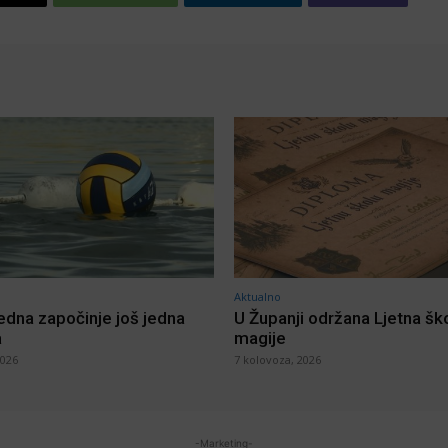
Aktualno
jedna započinje još jedna
U Županji održana Ljetna šk
a
magije
2026
7 kolovoza, 2026
-Marketing-