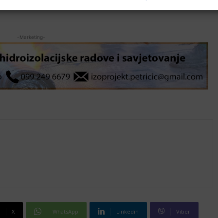
ko se ovaj program provodi od 2016. godine
-Marketing-
X
WhatsApp
Linkedin
Viber