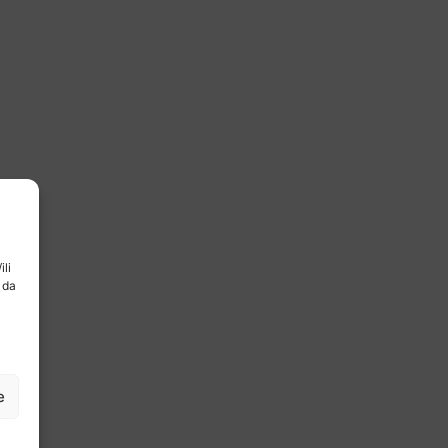
ili
 da
e