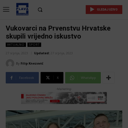
GLEDAJ UŽIVO
Vukovarci na Prvenstvu Hrvatske
skupili vrijedno iskustvo
AKTUALNO
SPORT
27 srpnja, 2023
Updated:
27 srpnja, 2023
By
Filip Knezović
Facebook
X
WhatsApp
-Marketing-