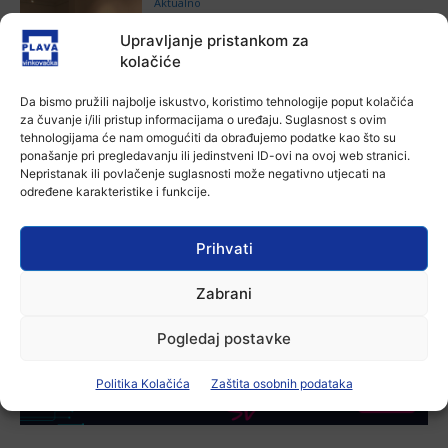
Aktualno
Izložba Antuna Babića u vinkovačkoj
Upravljanje pristankom za
Galeriji Slavko Kopač
kolačiće
4 kolovoza, 2026
Da bismo pružili najbolje iskustvo, koristimo tehnologije poput kolačića
Aktualno
za čuvanje i/ili pristup informacijama o uređaju. Suglasnost s ovim
Dodatne mjere protiv afričke svinjske
tehnologijama će nam omogućiti da obrađujemo podatke kao što su
kuge: uklanjanje svinja do 12.
ponašanje pri pregledavanju ili jedinstveni ID-ovi na ovoj web stranici.
kolovoza u područjima visokog rizika!
Nepristanak ili povlačenje suglasnosti može negativno utjecati na
3 kolovoza, 2026
određene karakteristike i funkcije.
Aktualno
U Osijeku premijerno prikazan film
Prihvati
„Mupovci Dalj“: Trajno svjedočanstvo
o žrtvi hrvatskih branitelja
Zabrani
3 kolovoza, 2026
Pogledaj postavke
-Marketing-
Politika Kolačića
Zaštita osobnih podataka