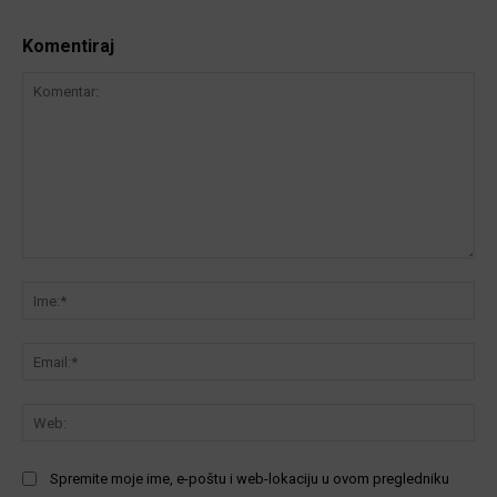
Komentiraj
Komentar:
Ime
Ema
We
Spremite moje ime, e-poštu i web-lokaciju u ovom pregledniku