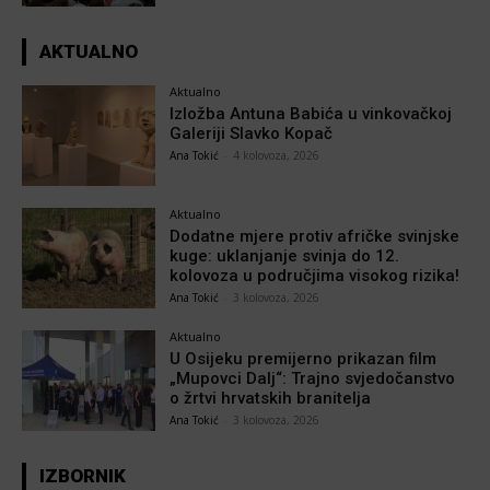
AKTUALNO
Aktualno
Izložba Antuna Babića u vinkovačkoj
Galeriji Slavko Kopač
Ana Tokić
-
4 kolovoza, 2026
Aktualno
Dodatne mjere protiv afričke svinjske
kuge: uklanjanje svinja do 12.
kolovoza u područjima visokog rizika!
Ana Tokić
-
3 kolovoza, 2026
Aktualno
U Osijeku premijerno prikazan film
„Mupovci Dalj“: Trajno svjedočanstvo
o žrtvi hrvatskih branitelja
Ana Tokić
-
3 kolovoza, 2026
IZBORNIK