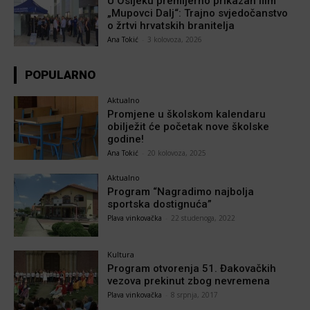
U Osijeku premijerno prikazan film
„Mupovci Dalj“: Trajno svjedočanstvo
o žrtvi hrvatskih branitelja
Ana Tokić
-
3 kolovoza, 2026
POPULARNO
Aktualno
Promjene u školskom kalendaru
obilježit će početak nove školske
godine!
Ana Tokić
-
20 kolovoza, 2025
Aktualno
Program “Nagradimo najbolja
sportska dostignuća”
Plava vinkovačka
-
22 studenoga, 2022
Kultura
Program otvorenja 51. Đakovačkih
vezova prekinut zbog nevremena
Plava vinkovačka
-
8 srpnja, 2017