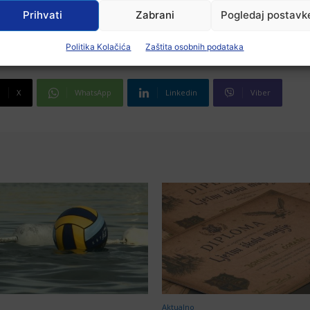
Prihvati
Zabrani
Pogledaj postavk
Politika Kolačića
Zaštita osobnih podataka
X
WhatsApp
Linkedin
Viber
Aktualno