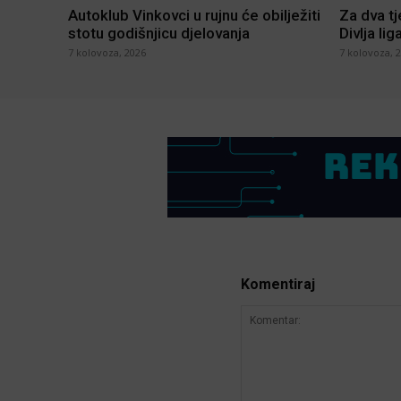
Autoklub Vinkovci u rujnu će obilježiti
Za dva t
stotu godišnjicu djelovanja
Divlja lig
7 kolovoza, 2026
7 kolovoza, 
Komentiraj