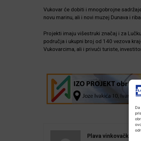
Vukovar će dobiti i mnogobrojne sadržaje
novu marinu, ali i novi muzej Dunava i riba
Projekti imaju višestruki značaj i za Lučk
područja i ukupni broj od 140 vezova kraj
Vukovarcima, ali i privući turiste, invest
Da 
pri
obr
ovo
odr
Plava vinkovačka