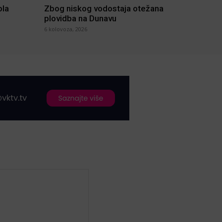
ola
Zbog niskog vodostaja otežana
plovidba na Dunavu
6 kolovoza, 2026