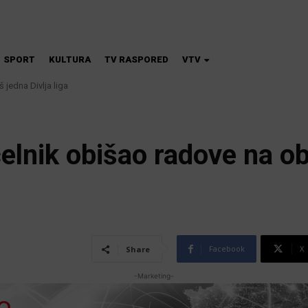
SPORT
KULTURA
TV RASPORED
VTV
 jedna Divlja liga
na škola magije
lnik obišao radove na ob
Facebook
X
Share
-Marketing-