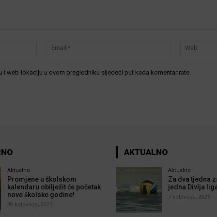
Ime:*
Email:*
 i web-lokaciju u ovom pregledniku sljedeći put kada komentarirate.
RNO
AKTUALNO
Aktualno
Aktualno
Promjene u školskom
Za dva tjedna z
kalendaru obilježit će početak
jedna Divlja lig
nove školske godine!
7 kolovoza, 2026
20 kolovoza, 2025