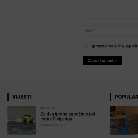
Komentar:
Spremite moje ime, e-poštu
VIJESTI
POPULA
Aktualno
Za dva tjedna započinje još
jedna Divlja liga
7 kolovoza, 2026