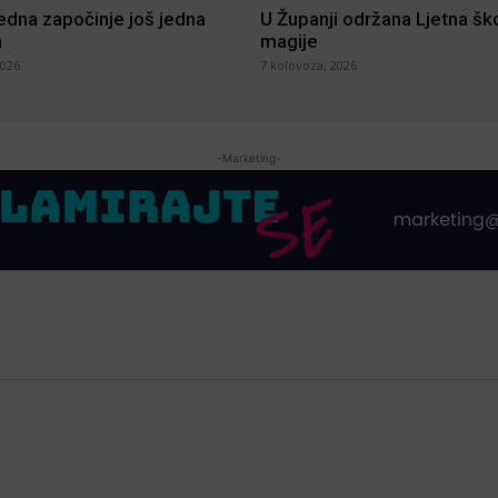
jedna započinje još jedna
U Županji održana Ljetna šk
a
magije
2026
7 kolovoza, 2026
-Marketing-