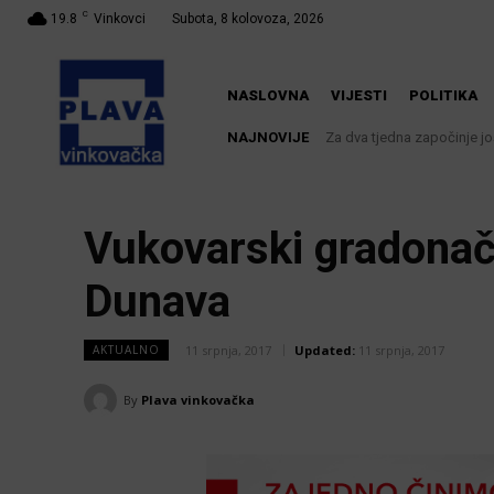
C
19.8
Vinkovci
Subota, 8 kolovoza, 2026
NASLOVNA
VIJESTI
POLITIKA
NAJNOVIJE
Za dva tjedna započinje još
U Županji održana Ljet
Vukovarski gradonače
Dunava
11 srpnja, 2017
Updated:
11 srpnja, 2017
AKTUALNO
By
Plava vinkovačka