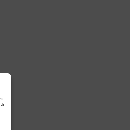
ili
 da