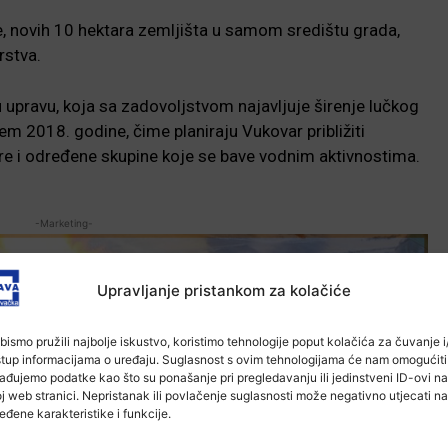
, novih 10 hektara zemljišta u samom središtu grada,
rstva.
u upravu, koja sa zadovoljstvom najavljuje širenje lučkog
em 2018. godine, čime planiraju Vukovar približiti
itore i određene skupine koje se bave vodnim aktivnostima.
-Marketing-
Upravljanje pristankom za kolačiće
bismo pružili najbolje iskustvo, koristimo tehnologije poput kolačića za čuvanje i/
stup informacijama o uređaju. Suglasnost s ovim tehnologijama će nam omogućiti
ađujemo podatke kao što su ponašanje pri pregledavanju ili jedinstveni ID-ovi na
j web stranici. Nepristanak ili povlačenje suglasnosti može negativno utjecati na
eđene karakteristike i funkcije.