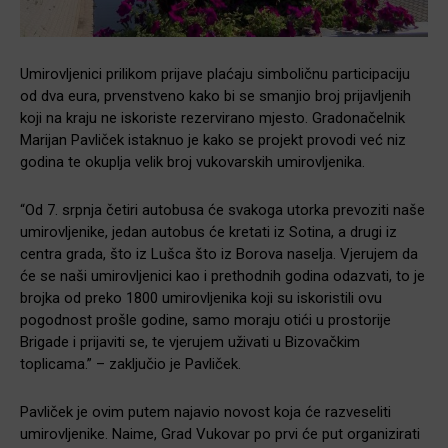
Umirovljenici prilikom prijave plaćaju simboličnu participaciju
od dva eura, prvenstveno kako bi se smanjio broj prijavljenih
koji na kraju ne iskoriste rezervirano mjesto. Gradonačelnik
Marijan Pavliček istaknuo je kako se projekt provodi već niz
godina te okuplja velik broj vukovarskih umirovljenika.
“Od 7. srpnja četiri autobusa će svakoga utorka prevoziti naše
umirovljenike, jedan autobus će kretati iz Sotina, a drugi iz
centra grada, što iz Lušca što iz Borova naselja. Vjerujem da
će se naši umirovljenici kao i prethodnih godina odazvati, to je
brojka od preko 1800 umirovljenika koji su iskoristili ovu
pogodnost prošle godine, samo moraju otići u prostorije
Brigade i prijaviti se, te vjerujem uživati u Bizovačkim
toplicama.” – zaključio je Pavliček.
Pavliček je ovim putem najavio novost koja će razveseliti
umirovljenike. Naime, Grad Vukovar po prvi će put organizirati