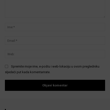
Komentar:
Ime
Ema
We
Spremite moje ime, e-poštu i web-lokaciju u ovom pregledniku
sljedeći put kada komentarirate.