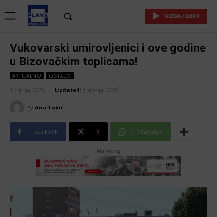
GLEDAJ UŽIVO
Vukovarski umirovljenici i ove godine
u Bizovačkim toplicama!
AKTUALNO
OSTALO
1 srpnja, 2026
Updated:
1 srpnja, 2026
By
Ana Tokić
Facebook
X
WhatsApp
-Marketing-