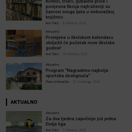
Krimići, trileri, ljubavne priče i
povijesna fikcija najtraženiji su
žanrovi ovoga ljeta u vinkovačkoj
knjižnici
Ana Tokić
-
6 kolovoza, 2026
Aktualno
Promjene u školskom kalendaru
obilježit će početak nove školske
godine!
Ana Tokić
-
20 kolovoza, 2025
Aktualno
Program “Nagradimo najbolja
sportska dostignuća”
Plava vinkovačka
-
22 studenoga, 2022
AKTUALNO
Aktualno
Za dva tjedna započinje još jedna
Divlja liga
Ana Tokić
-
7 kolovoza, 2026