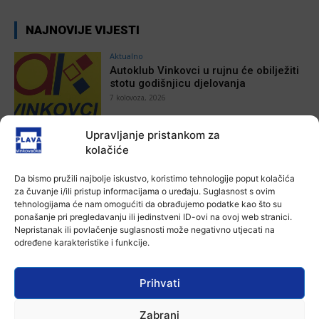
NAJNOVIJE VIJESTI
Aktualno
Autoklub Vinkovci u rujnu će obilježiti
stotu godišnjicu djelovanja
7 kolovoza, 2026
Upravljanje pristankom za
Aktualno
kolačiće
Za dva tjedna započinje još jedna
Divlja liga
Da bismo pružili najbolje iskustvo, koristimo tehnologije poput kolačića
Ana Tokić
-
7 kolovoza, 2026
za čuvanje i/ili pristup informacijama o uređaju. Suglasnost s ovim
tehnologijama će nam omogućiti da obrađujemo podatke kao što su
ponašanje pri pregledavanju ili jedinstveni ID-ovi na ovoj web stranici.
Aktualno
Nepristanak ili povlačenje suglasnosti može negativno utjecati na
U Županji održana Ljetna škola magije
određene karakteristike i funkcije.
Ana Tokić
-
7 kolovoza, 2026
Prihvati
Aktualno
Zabrani
Zbog niskog vodostaja otežana