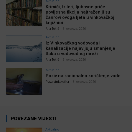
Aktualno
Krimići, trileri, ljubavne priče i
povijesna fikcija najtraženiji su
žanrovi ovoga ljeta u vinkovačkoj
knjižnici
Ana Tokić
-
6 kolovoza, 2026
Aktualno
Iz Vinkovačkog vodovoda i
kanalizacije najavljuju smanjenje
tlaka u vodovodnoj mreži
Ana Tokić
-
6 kolovoza, 2026
Aktualno
Poziv na racionalno korištenje vode
Plava vinkovačka
-
6 kolovoza, 2026
POVEZANE VIJESTI
Aktualno