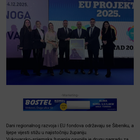
-Marketing-
Dani regionalnog razvoja i EU fondova održavaju se Šibeniku, a
lijepe vijesti stižu u najistočniju županiju.
Vukovarsko-srijemska županija osvojila je drugu nagradu za