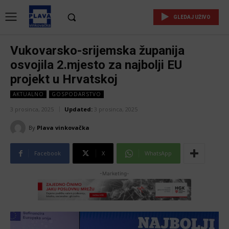
GLEDAJ UŽIVO
Vukovarsko-srijemska županija
osvojila 2.mjesto za najbolji EU
projekt u Hrvatskoj
AKTUALNO
GOSPODARSTVO
3 prosinca, 2025
Updated:
3 prosinca, 2025
By
Plava vinkovačka
Facebook
X
WhatsApp
-Marketing-