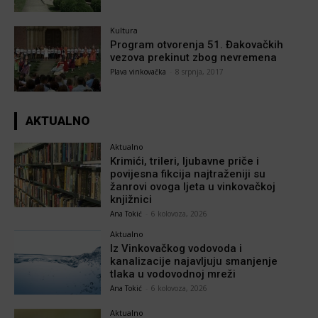
Kultura
Program otvorenja 51. Đakovačkih
vezova prekinut zbog nevremena
Plava vinkovačka
-
8 srpnja, 2017
AKTUALNO
Aktualno
Krimići, trileri, ljubavne priče i
povijesna fikcija najtraženiji su
žanrovi ovoga ljeta u vinkovačkoj
knjižnici
Ana Tokić
-
6 kolovoza, 2026
Aktualno
Iz Vinkovačkog vodovoda i
kanalizacije najavljuju smanjenje
tlaka u vodovodnoj mreži
Ana Tokić
-
6 kolovoza, 2026
Aktualno