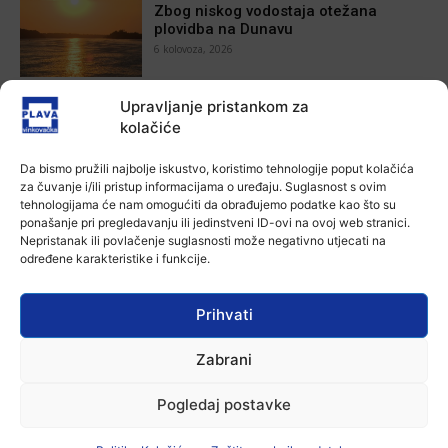
Zbog niskog vodostaja otežana
plovidba na Dunavu
6 kolovoza, 2026
Aktualno
Upravljanje pristankom za
Krimići, trileri, ljubavne priče i
kolačiće
povijesna fikcija najtraženiji su
žanrovi ovoga ljeta u vinkovačkoj
Da bismo pružili najbolje iskustvo, koristimo tehnologije poput kolačića
knjižnici
za čuvanje i/ili pristup informacijama o uređaju. Suglasnost s ovim
6 kolovoza, 2026
tehnologijama će nam omogućiti da obrađujemo podatke kao što su
ponašanje pri pregledavanju ili jedinstveni ID-ovi na ovoj web stranici.
Aktualno
Nepristanak ili povlačenje suglasnosti može negativno utjecati na
Iz Vinkovačkog vodovoda i
određene karakteristike i funkcije.
kanalizacije najavljuju smanjenje
tlaka u vodovodnoj mreži
6 kolovoza, 2026
Prihvati
Aktualno
Poziv na racionalno korištenje vode
Zabrani
6 kolovoza, 2026
Pogledaj postavke