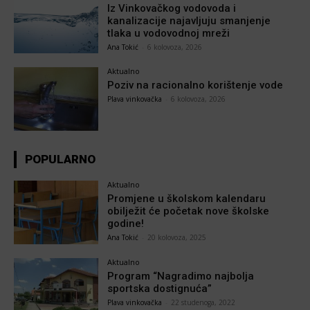
Iz Vinkovačkog vodovoda i
kanalizacije najavljuju smanjenje
tlaka u vodovodnoj mreži
Ana Tokić
-
6 kolovoza, 2026
Aktualno
Poziv na racionalno korištenje vode
Plava vinkovačka
-
6 kolovoza, 2026
POPULARNO
Aktualno
Promjene u školskom kalendaru
obilježit će početak nove školske
godine!
Ana Tokić
-
20 kolovoza, 2025
Aktualno
Program “Nagradimo najbolja
sportska dostignuća”
Plava vinkovačka
-
22 studenoga, 2022