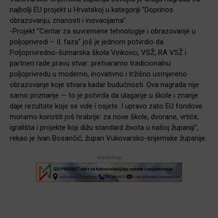
najbolji EU projekt u Hrvatskoj u kategoriji ”Doprinos
obrazovanju, znanosti i inovacijama”.
-Projekt ”Centar za suvremene tehnologije i obrazovanje u
poljoprivredi – II. faza” još je jednom potvrdio da
Poljoprivredno-šumarska škola Vinkovci, VSŽ, RA VSŽ i
partneri rade pravu stvar: pretvaramo tradicionalnu
poljoprivredu u moderno, inovativno i tržišno usmjereno
obrazovanje koje stvara kadar budućnosti. Ova nagrada nije
samo priznanje — to je potvrda da ulaganje u škole i znanje
daje rezultate koje se vide i osjete. I upravo zato EU fondove
moramo koristiti još hrabrije: za nove škole, dvorane, vrtiće,
igrališta i projekte koji dižu standard života u našoj županiji”,
rekao je Ivan Bosančić, župan Vukovarsko-srijemske županije.
-Marketing-