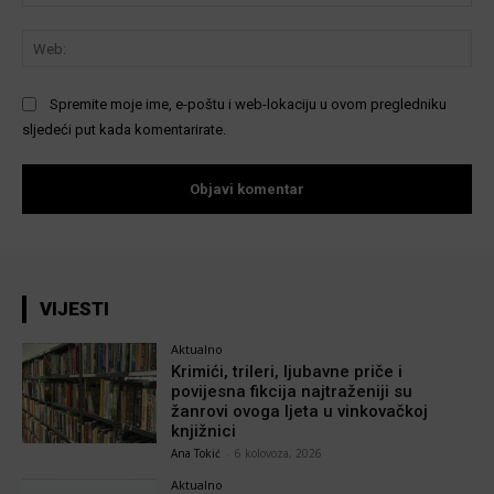
We
Spremite moje ime, e-poštu i web-lokaciju u ovom pregledniku
sljedeći put kada komentarirate.
VIJESTI
Aktualno
Krimići, trileri, ljubavne priče i
povijesna fikcija najtraženiji su
žanrovi ovoga ljeta u vinkovačkoj
knjižnici
Ana Tokić
-
6 kolovoza, 2026
Aktualno