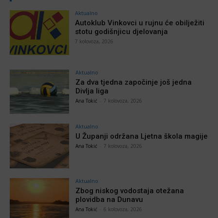
Aktualno
Autoklub Vinkovci u rujnu će obilježiti
stotu godišnjicu djelovanja
7 kolovoza, 2026
Aktualno
Za dva tjedna započinje još jedna
Divlja liga
Ana Tokić
-
7 kolovoza, 2026
Aktualno
U Županji održana Ljetna škola magije
Ana Tokić
-
7 kolovoza, 2026
Aktualno
Zbog niskog vodostaja otežana
plovidba na Dunavu
Ana Tokić
-
6 kolovoza, 2026