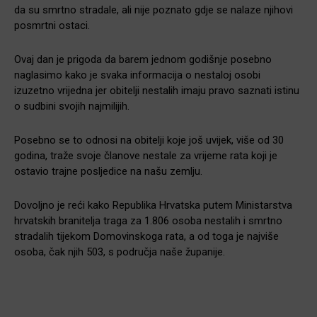
da su smrtno stradale, ali nije poznato gdje se nalaze njihovi
posmrtni ostaci.
Ovaj dan je prigoda da barem jednom godišnje posebno
naglasimo kako je svaka informacija o nestaloj osobi
izuzetno vrijedna jer obitelji nestalih imaju pravo saznati istinu
o sudbini svojih najmilijih.
Posebno se to odnosi na obitelji koje još uvijek, više od 30
godina, traže svoje članove nestale za vrijeme rata koji je
ostavio trajne posljedice na našu zemlju.
Dovoljno je reći kako Republika Hrvatska putem Ministarstva
hrvatskih branitelja traga za 1.806 osoba nestalih i smrtno
stradalih tijekom Domovinskoga rata, a od toga je najviše
osoba, čak njih 503, s područja naše županije.