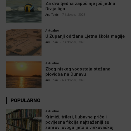
Za dva tjedna započinje još jedna
Divlja liga
Ana Tokić
-
7 kolovoza, 2026
Aktualno
U Županji održana Ljetna škola magije
Ana Tokić
-
7 kolovoza, 2026
Aktualno
Zbog niskog vodostaja otežana
plovidba na Dunavu
Ana Tokić
-
6 kolovoza, 2026
POPULARNO
Aktualno
Krimići, trileri, ljubavne priče i
povijesna fikcija najtraženiji su
žanrovi ovoga ljeta u vinkovačkoj