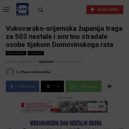
GLEDAJ UŽIVO
Vukovarsko-srijemska županija traga
za 503 nestale i smrtno stradale
osobe tijekom Domovinskoga rata
AKTUALNO
OSTALO
30 kolovoza, 2023
Updated:
30 kolovoza, 2023
By
Plava vinkovačka
Facebook
X
WhatsApp
-Marketing-