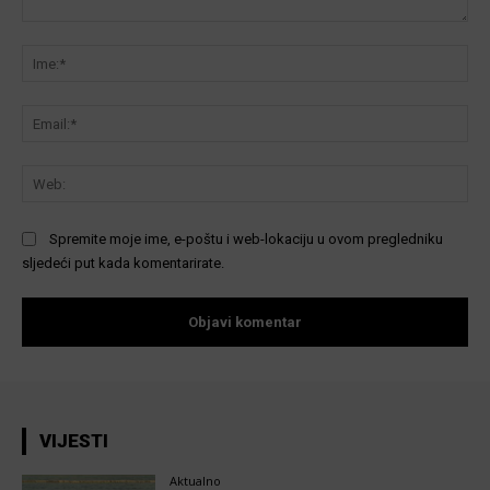
Komentar:
Ime
Ema
We
Spremite moje ime, e-poštu i web-lokaciju u ovom pregledniku
sljedeći put kada komentarirate.
VIJESTI
Aktualno