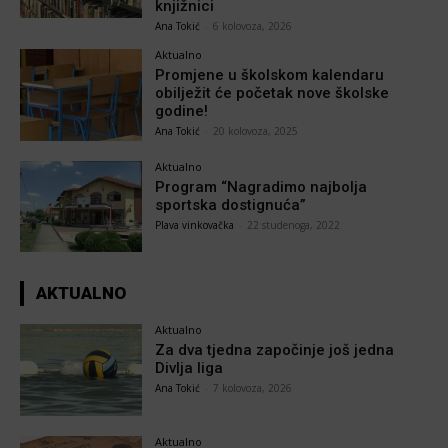
knjižnici
Ana Tokić
-
6 kolovoza, 2026
Aktualno
Promjene u školskom kalendaru
obilježit će početak nove školske
godine!
Ana Tokić
-
20 kolovoza, 2025
Aktualno
Program “Nagradimo najbolja
sportska dostignuća”
Plava vinkovačka
-
22 studenoga, 2022
AKTUALNO
Aktualno
Za dva tjedna započinje još jedna
Divlja liga
Ana Tokić
-
7 kolovoza, 2026
Aktualno