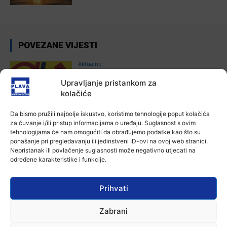
POVEZANE VIJESTI
Aktualno
Autoklub Vinkovci u rujnu će obilježiti
Upravljanje pristankom za
stotu godišnjicu djelovanja
kolačiće
7 kolovoza, 2026
Da bismo pružili najbolje iskustvo, koristimo tehnologije poput kolačića
Aktualno
za čuvanje i/ili pristup informacijama o uređaju. Suglasnost s ovim
Za dva tjedna započinje još jedna
tehnologijama će nam omogućiti da obrađujemo podatke kao što su
Divlja liga
ponašanje pri pregledavanju ili jedinstveni ID-ovi na ovoj web stranici.
7 kolovoza, 2026
Nepristanak ili povlačenje suglasnosti može negativno utjecati na
određene karakteristike i funkcije.
Aktualno
U Županji održana Ljetna škola magije
Prihvati
7 kolovoza, 2026
Zabrani