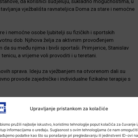
stanove, da korisnici sudjeluju, sukladno mogućnostima, u
tavljanja vježbališta ravnateljica Doma za stare i nemoćne
 i nemoćne osobe ljubitelji su fizičkih i sportskih
životnu dob. Njihova želja za aktivnim provođenjem
 da su među njima i bivši sportaši. Primjerice, Stanislav
enicu, a vrijeme voli provoditi i u teretani.
ovih sprava. Ideju za vježbanjem na otvorenom dali su
vno provode zajedničke i individualne fizikalne terapije s
-Marketing-
Upravljanje pristankom za kolačiće
bismo pružili najbolje iskustvo, koristimo tehnologije poput kolačića za čuvanje i/
stup informacijama o uređaju. Suglasnost s ovim tehnologijama će nam omogućiti
ađujemo podatke kao što su ponašanje pri pregledavanju ili jedinstveni ID-ovi na