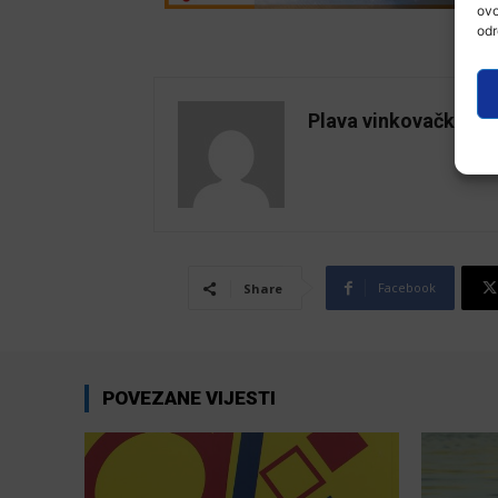
ovo
odr
Plava vinkovačka
Facebook
Share
POVEZANE VIJESTI