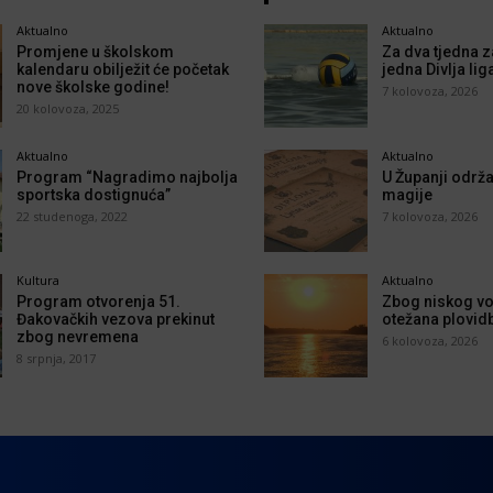
Aktualno
Aktualno
Promjene u školskom
Za dva tjedna z
kalendaru obilježit će početak
jedna Divlja lig
nove školske godine!
7 kolovoza, 2026
20 kolovoza, 2025
Aktualno
Aktualno
Program “Nagradimo najbolja
U Županji održa
sportska dostignuća”
magije
22 studenoga, 2022
7 kolovoza, 2026
Kultura
Aktualno
Program otvorenja 51.
Zbog niskog vo
Đakovačkih vezova prekinut
otežana plovid
zbog nevremena
6 kolovoza, 2026
8 srpnja, 2017