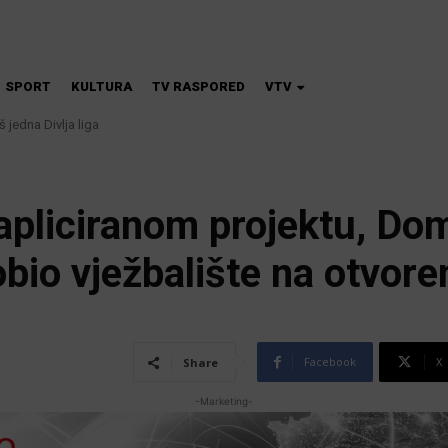
SPORT
KULTURA
TV RASPORED
VTV
 jedna Divlja liga
na škola magije
apliciranom projektu, Dom
bio vježbalište na otvor
Facebook
X
Share
-Marketing-