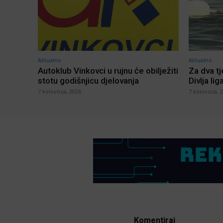
Aktualno
Aktualno
Autoklub Vinkovci u rujnu će obilježiti
Za dva t
stotu godišnjicu djelovanja
Divlja lig
7 kolovoza, 2026
7 kolovoza, 
Komentiraj