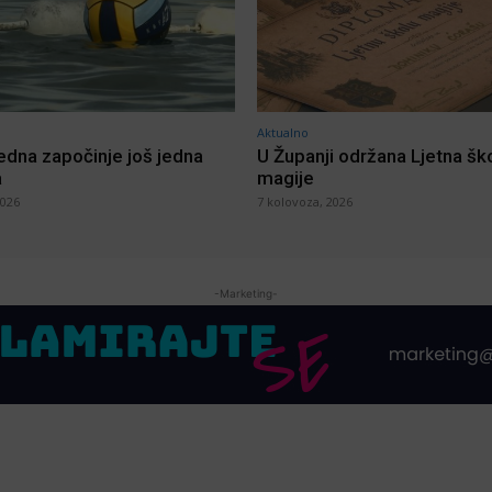
Aktualno
jedna započinje još jedna
U Županji održana Ljetna šk
a
magije
2026
7 kolovoza, 2026
-Marketing-