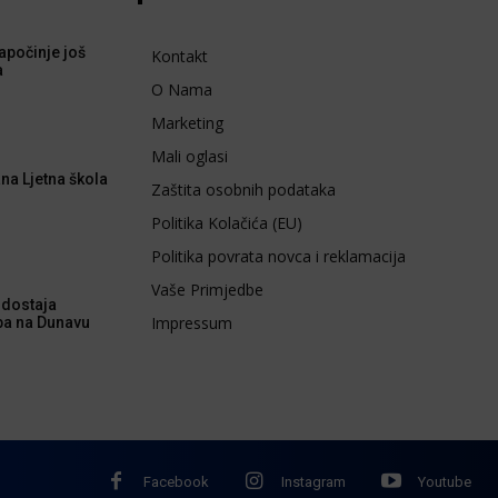
apočinje još
Kontakt
a
O Nama
Marketing
Mali oglasi
na Ljetna škola
Zaštita osobnih podataka
Politika Kolačića (EU)
Politika povrata novca i reklamacija
Vaše Primjedbe
dostaja
Impressum
ba na Dunavu
Facebook
Instagram
Youtube