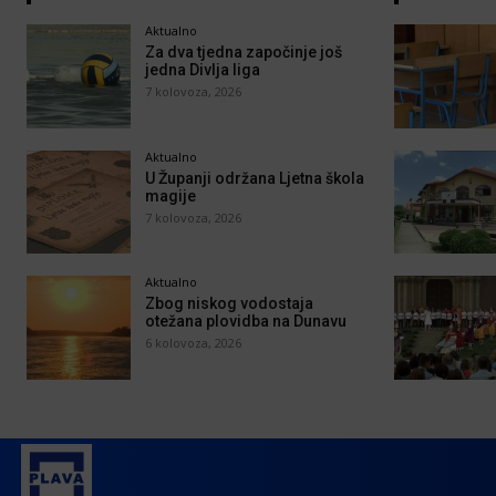
Aktualno
Za dva tjedna započinje još
jedna Divlja liga
7 kolovoza, 2026
Aktualno
U Županji održana Ljetna škola
magije
7 kolovoza, 2026
Aktualno
Zbog niskog vodostaja
otežana plovidba na Dunavu
6 kolovoza, 2026