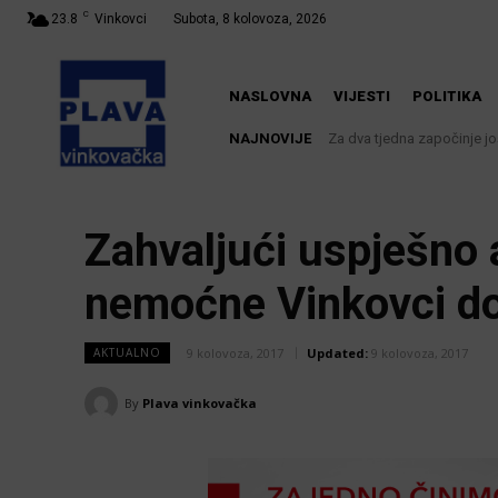
C
23.8
Vinkovci
Subota, 8 kolovoza, 2026
NASLOVNA
VIJESTI
POLITIKA
NAJNOVIJE
Za dva tjedna započinje još
U Županji održana Ljet
Zahvaljući uspješno 
nemoćne Vinkovci do
9 kolovoza, 2017
Updated:
9 kolovoza, 2017
AKTUALNO
By
Plava vinkovačka