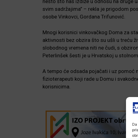
nešto što nas izdiže u odnosu na druge u
svim sadržajima” – rekla je prigodom pos
osobe Vinkovci, Gordana Trifunović.
Mnogi korisnici vinkovačkog Doma za stare
aktivnosti bez obzira što su ušli u treću 
slobodnog vremena niti ne čudi, s obzirom
Peterlinšek šesti je u Hrvatskoj u stolnom t
A tempo će odsada pojačati i uz pomoć n
fizioterapeuti koji rade u Domu i svakodne
korisnicima.
Da 
pri
obr