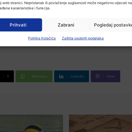
j web stranici. Nepristanak ili povlačenje suglasnosti može negativno utjecati na
eđene karakteristike i funkcije.
Prihvati
Zabrani
Pogledaj postavk
Politika Kolačića
Zaštita osobnih podataka
X
WhatsApp
Linkedin
Viber