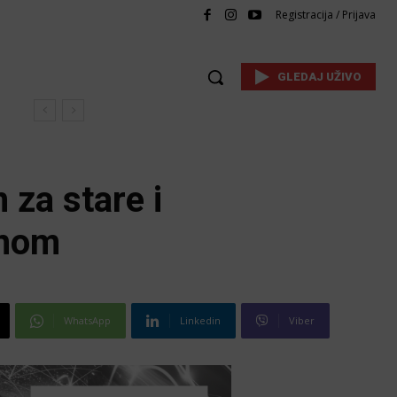
Registracija / Prijava
GLEDAJ UŽIVO
 za stare i
enom
WhatsApp
Linkedin
Viber