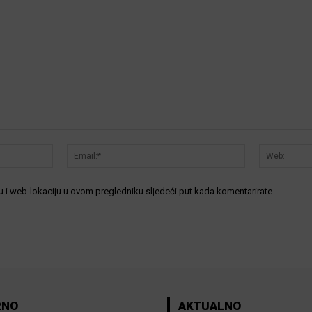
Ime:*
Email:*
 i web-lokaciju u ovom pregledniku sljedeći put kada komentarirate.
RNO
AKTUALNO