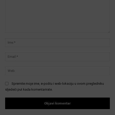
Komentar:
Ime
Ema
We
Spremite moje ime, e-poštu i web-lokaciju u ovom pregledniku
sljedeći put kada komentarirate.