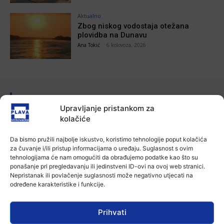
Aktualno
Zbog niskog vodostaja otežana
plovidba na Dunavu
Ana Tokić
-
6 kolovoza, 2026
POVEZANE VIJESTI
Upravljanje pristankom za
Aktualno
kolačiće
Autoklub Vinkovci u rujnu će obilježiti
stotu godišnjicu djelovanja
Da bismo pružili najbolje iskustvo, koristimo tehnologije poput kolačića
7 kolovoza, 2026
za čuvanje i/ili pristup informacijama o uređaju. Suglasnost s ovim
tehnologijama će nam omogućiti da obrađujemo podatke kao što su
ponašanje pri pregledavanju ili jedinstveni ID-ovi na ovoj web stranici.
Aktualno
Nepristanak ili povlačenje suglasnosti može negativno utjecati na
Za dva tjedna započinje još jedna
određene karakteristike i funkcije.
Divlja liga
7 kolovoza, 2026
Prihvati