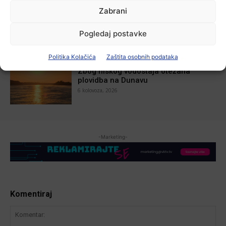
Aktualno
Zabrani
U Županji održana Ljetna škola magije
7 kolovoza, 2026
Pogledaj postavke
Politika Kolačića
Zaštita osobnih podataka
Aktualno
Zbog niskog vodostaja otežana
plovidba na Dunavu
6 kolovoza, 2026
-Marketing-
Komentiraj