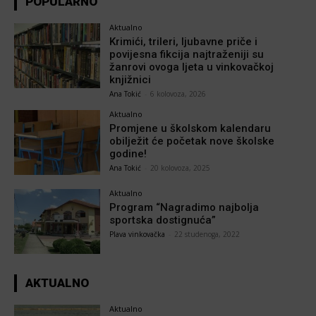
POPULARNO
Aktualno
Krimići, trileri, ljubavne priče i
povijesna fikcija najtraženiji su
žanrovi ovoga ljeta u vinkovačkoj
knjižnici
Ana Tokić
-
6 kolovoza, 2026
Aktualno
Promjene u školskom kalendaru
obilježit će početak nove školske
godine!
Ana Tokić
-
20 kolovoza, 2025
Aktualno
Program “Nagradimo najbolja
sportska dostignuća”
Plava vinkovačka
-
22 studenoga, 2022
AKTUALNO
Aktualno