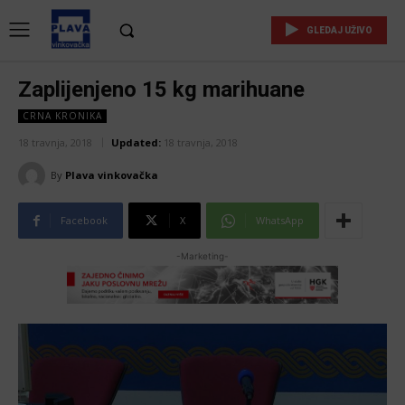
GLEDAJ UŽIVO
Zaplijenjeno 15 kg marihuane
CRNA KRONIKA
18 travnja, 2018
Updated:
18 travnja, 2018
By
Plava vinkovačka
Facebook
X
WhatsApp
-Marketing-