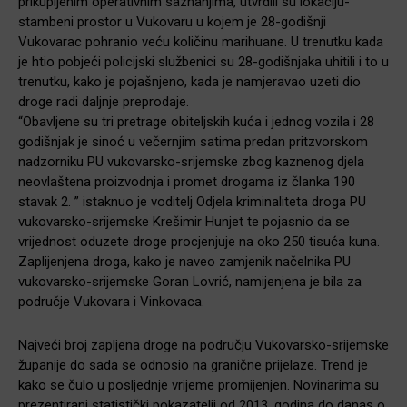
prikupljenim operativnim saznanjima, utvrdili su lokaciju-
stambeni prostor u Vukovaru u kojem je 28-godišnji
Vukovarac pohranio veću količinu marihuane. U trenutku kada
je htio pobjeći policijski službenici su 28-godišnjaka uhitili i to u
trenutku, kako je pojašnjeno, kada je namjeravao uzeti dio
droge radi daljnje preprodaje.
“Obavljene su tri pretrage obiteljskih kuća i jednog vozila i 28
godišnjak je sinoć u večernjim satima predan pritzvorskom
nadzorniku PU vukovarsko-srijemske zbog kaznenog djela
neovlaštena proizvodnja i promet drogama iz članka 190
stavak 2. ” istaknuo je voditelj Odjela kriminaliteta droga PU
vukovarsko-srijemske Krešimir Hunjet te pojasnio da se
vrijednost oduzete droge procjenjuje na oko 250 tisuća kuna.
Zaplijenjena droga, kako je naveo zamjenik načelnika PU
vukovarsko-srijemske Goran Lovrić, namijenjena je bila za
područje Vukovara i Vinkovaca.
Najveći broj zapljena droge na području Vukovarsko-srijemske
županije do sada se odnosio na granične prijelaze. Trend je
kako se čulo u posljednje vrijeme promijenjen. Novinarima su
prezentirani statistički pokazatelji od 2013. godina do danas o