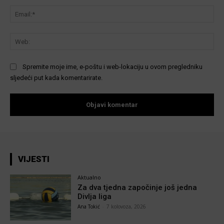
Ema
We
Spremite moje ime, e-poštu i web-lokaciju u ovom pregledniku
sljedeći put kada komentarirate.
VIJESTI
Aktualno
Za dva tjedna započinje još jedna
Divlja liga
Ana Tokić
-
7 kolovoza, 2026