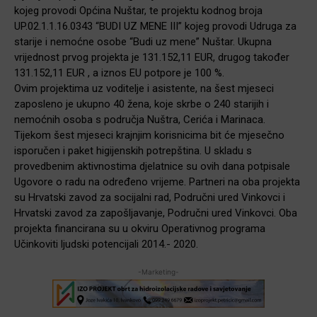
kojeg provodi Općina Nuštar, te projektu kodnog broja
UP.02.1.1.16.0343 “BUDI UZ MENE III” kojeg provodi Udruga za
starije i nemoćne osobe “Budi uz mene” Nuštar. Ukupna
vrijednost prvog projekta je 131.152,11 EUR, drugog također
131.152,11 EUR , a iznos EU potpore je 100 %.
Ovim projektima uz voditelje i asistente, na šest mjeseci
zaposleno je ukupno 40 žena, koje skrbe o 240 starijih i
nemoćnih osoba s područja Nuštra, Cerića i Marinaca.
Tijekom šest mjeseci krajnjim korisnicima bit će mjesečno
isporučen i paket higijenskih potrepština. U skladu s
provedbenim aktivnostima djelatnice su ovih dana potpisale
Ugovore o radu na određeno vrijeme. Partneri na oba projekta
su Hrvatski zavod za socijalni rad, Područni ured Vinkovci i
Hrvatski zavod za zapošljavanje, Područni ured Vinkovci. Oba
projekta financirana su u okviru Operativnog programa
Učinkoviti ljudski potencijali 2014.- 2020.
-Marketing-