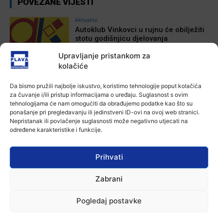
POVEZANE VIJESTI
Aktualno
Autoklub Vinkovci u rujnu će obilježiti
stotu godišnjicu djelovanja
7 kolovoza, 2026
Upravljanje pristankom za
kolačiće
Aktualno
Za dva tjedna započinje još jedna
Da bismo pružili najbolje iskustvo, koristimo tehnologije poput kolačića
Divlja liga
za čuvanje i/ili pristup informacijama o uređaju. Suglasnost s ovim
7 kolovoza, 2026
tehnologijama će nam omogućiti da obrađujemo podatke kao što su
ponašanje pri pregledavanju ili jedinstveni ID-ovi na ovoj web stranici.
Nepristanak ili povlačenje suglasnosti može negativno utjecati na
Aktualno
određene karakteristike i funkcije.
U Županji održana Ljetna škola magije
7 kolovoza, 2026
Prihvati
Zabrani
Aktualno
Zbog niskog vodostaja otežana
Pogledaj postavke
plovidba na Dunavu
6 kolovoza, 2026