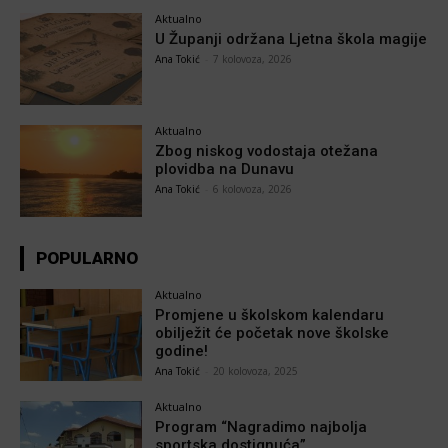
Aktualno
U Županji održana Ljetna škola magije
Ana Tokić
-
7 kolovoza, 2026
Aktualno
Zbog niskog vodostaja otežana
plovidba na Dunavu
Ana Tokić
-
6 kolovoza, 2026
POPULARNO
Aktualno
Promjene u školskom kalendaru
obilježit će početak nove školske
godine!
Ana Tokić
-
20 kolovoza, 2025
Aktualno
Program “Nagradimo najbolja
sportska dostignuća”