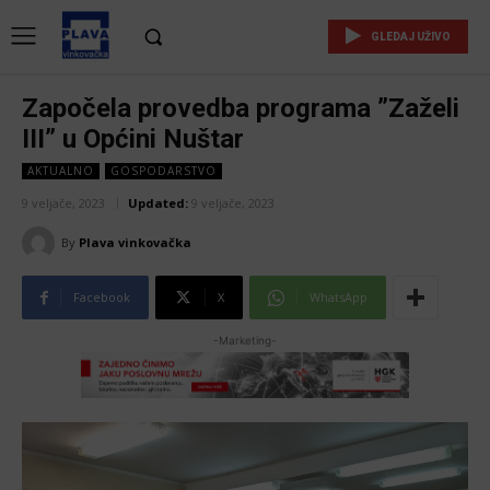
GLEDAJ UŽIVO
Započela provedba programa ”Zaželi
III” u Općini Nuštar
AKTUALNO
GOSPODARSTVO
9 veljače, 2023
Updated:
9 veljače, 2023
By
Plava vinkovačka
Facebook
X
WhatsApp
-Marketing-