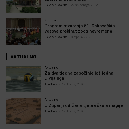
Plava vinkovačka
-
22 studenoga, 2022
Kultura
Program otvorenja 51. Đakovačkih
vezova prekinut zbog nevremena
Plava vinkovačka
-
8 srpnja, 2017
AKTUALNO
Aktualno
Za dva tjedna započinje još jedna
Divlja liga
Ana Tokić
-
7 kolovoza, 2026
Aktualno
U Županji održana Ljetna škola magije
Ana Tokić
-
7 kolovoza, 2026