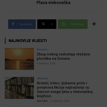
Plava vinkovačka
Facebook
X
WhatsApp
NAJNOVIJE VIJESTI
Aktualno
Zbog niskog vodostaja otežana
plovidba na Dunavu
6 kolovoza, 2026
Aktualno
Krimići, trileri, ljubavne priče i
povijesna fikcija najtraženiji su
žanrovi ovoga ljeta u vinkovačkoj
knjižnici
Ana Tokić
-
6 kolovoza, 2026