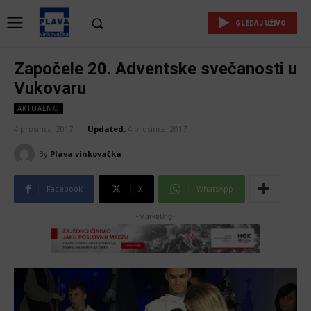
GLEDAJ UŽIVO
Započele 20. Adventske svečanosti u
Vukovaru
AKTUALNO
4 prosinca, 2017
Updated:
4 prosinca, 2017
By
Plava vinkovačka
Facebook
X
WhatsApp
-Marketing-