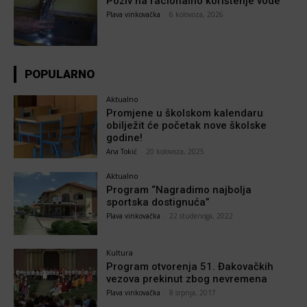
Poziv na racionalno korištenje vode
Plava vinkovačka
-
6 kolovoza, 2026
POPULARNO
Aktualno
Promjene u školskom kalendaru
obilježit će početak nove školske
godine!
Ana Tokić
-
20 kolovoza, 2025
Aktualno
Program “Nagradimo najbolja
sportska dostignuća”
Plava vinkovačka
-
22 studenoga, 2022
Kultura
Program otvorenja 51. Đakovačkih
vezova prekinut zbog nevremena
Plava vinkovačka
-
8 srpnja, 2017