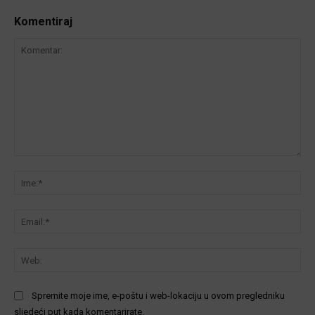
Komentiraj
Komentar:
Ime
Ema
We
Spremite moje ime, e-poštu i web-lokaciju u ovom pregledniku
sljedeći put kada komentarirate.