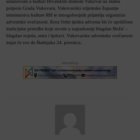
ustanovom u kulturi Hrvatskim domom Vukovar uz stalnu
potporu Grada Vukovara, Vukovarsko srijemske županije
ministarstva kulture RH te mnogobrojnih prijatelja organizira
adventske svečanosti. Kroz četiri tjedna adventa bit će upriličene
tradicijske priredbe koje uvode u najradosniji blagdan Božić –
blagdan svjetla, mira i ljubavi.
Vukovarske adventske svečanosti
trajat će sve do Badnjaka 24. prosinca.
-Marketing-