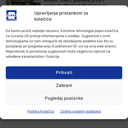
Krimići, trileri, ljubavne priče i
povijesna fikcija najtraženiji su
žanrovi ovoga ljeta u vinkovačkoj
Upravljanje pristankom za
knjižnici
kolačiće
6 kolovoza, 2026
Aktualno
Da bismo pružili najbolje iskustvo, koristimo tehnologije poput kolačića
Iz Vinkovačkog vodovoda i
za čuvanje i/ili pristup informacijama o uređaju. Suglasnost s ovim
kanalizacije najavljuju smanjenje
tehnologijama će nam omogućiti da obrađujemo podatke kao što su
tlaka u vodovodnoj mreži
ponašanje pri pregledavanju ili jedinstveni ID-ovi na ovoj web stranici.
Nepristanak ili povlačenje suglasnosti može negativno utjecati na
6 kolovoza, 2026
određene karakteristike i funkcije.
Aktualno
Poziv na racionalno korištenje vode
Prihvati
6 kolovoza, 2026
Zabrani
Pogledaj postavke
-Marketing-
Politika Kolačića
Zaštita osobnih podataka