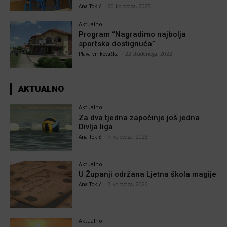
Ana Tokić
-
20 kolovoza, 2025
Aktualno
Program “Nagradimo najbolja
sportska dostignuća”
Plava vinkovačka
-
22 studenoga, 2022
AKTUALNO
Aktualno
Za dva tjedna započinje još jedna
Divlja liga
Ana Tokić
-
7 kolovoza, 2026
Aktualno
U Županji održana Ljetna škola magije
Ana Tokić
-
7 kolovoza, 2026
Aktualno