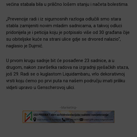
većina stabala bila u prilično lošem stanju i načeta bolestima.
„Prevencije radi i iz sigurnosnih razloga odlučili smo stara
stabla zamijeniti novim mladim sadnicama, a takvoj odluci
pridonijela je i peticija koju je potpisalo više od 30 građana čije
su obiteljske kuće na strani ulice gdje se drvored nalazio“,
naglasio je Dujmić.
U prvom krugu sadnje bit će posađene 23 sadnice, a u
drugom, nakon završetka radova na izgradnji pješačkih staza,
još 29. Radi se o kuglastom Liquidambaru, vrlo dekorativnoj
vrsti koju ćemo po prvi puta na našem području imati priliku
vidjeti upravo u Genscherovoj ulici.
-Marketing-