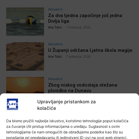
Aktualno
Za dva tjedna započinje još jedna
Divlja liga
Ana Tokić
-
7 kolovoza, 2026
Aktualno
U Županji održana Ljetna škola magije
Ana Tokić
-
7 kolovoza, 2026
Aktualno
Zbog niskog vodostaja otežana
plovidba na Dunavu
Ana Tokić
-
6 kolovoza, 2026
Upravljanje pristankom za
kolačiće
Da bismo pružili najbolje iskustvo, koristimo tehnologije poput kolačića
za čuvanje i/ili pristup informacijama o uređaju. Suglasnost s ovim
POVEZANE VIJESTI
tehnologijama će nam omogućiti da obrađujemo podatke kao što su
ponašanje pri pregledavanju ili jedinstveni ID-ovi na ovoj web stranici.