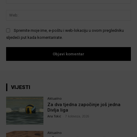
We
Spremite moje ime, e-poštu i web-lokaciju u ovom pregledniku
sljedeći put kada komentarirate.
VIJESTI
Aktualno
Za dva tjedna započinje još jedna
Divlja liga
Ana Tokić
-
7 kolovoza, 2026
Aktualno