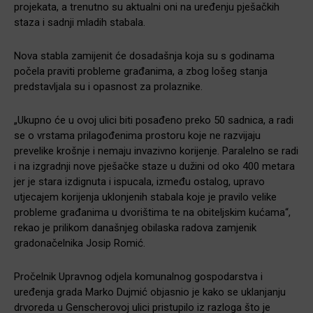
projekata, a trenutno su aktualni oni na uređenju pješačkih
staza i sadnji mladih stabala.
Nova stabla zamijenit će dosadašnja koja su s godinama
počela praviti probleme građanima, a zbog lošeg stanja
predstavljala su i opasnost za prolaznike.
„Ukupno će u ovoj ulici biti posađeno preko 50 sadnica, a radi
se o vrstama prilagođenima prostoru koje ne razvijaju
prevelike krošnje i nemaju invazivno korijenje. Paralelno se radi
i na izgradnji nove pješačke staze u dužini od oko 400 metara
jer je stara izdignuta i ispucala, između ostalog, upravo
utjecajem korijenja uklonjenih stabala koje je pravilo velike
probleme građanima u dvorištima te na obiteljskim kućama“,
rekao je prilikom današnjeg obilaska radova zamjenik
gradonačelnika Josip Romić.
Pročelnik Upravnog odjela komunalnog gospodarstva i
uređenja grada Marko Dujmić objasnio je kako se uklanjanju
drvoreda u Genscherovoj ulici pristupilo iz razloga što je