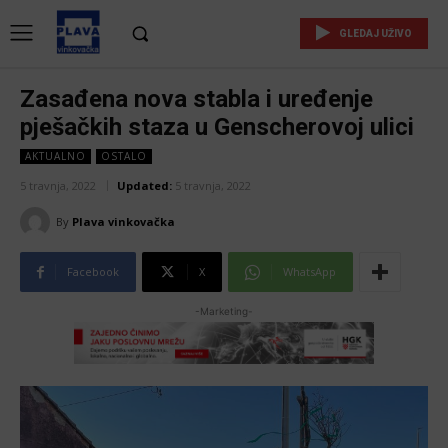
GLEDAJ UŽIVO
Zasađena nova stabla i uređenje
pješačkih staza u Genscherovoj ulici
AKTUALNO
OSTALO
5 travnja, 2022
Updated:
5 travnja, 2022
By
Plava vinkovačka
Facebook
X
WhatsApp
-Marketing-