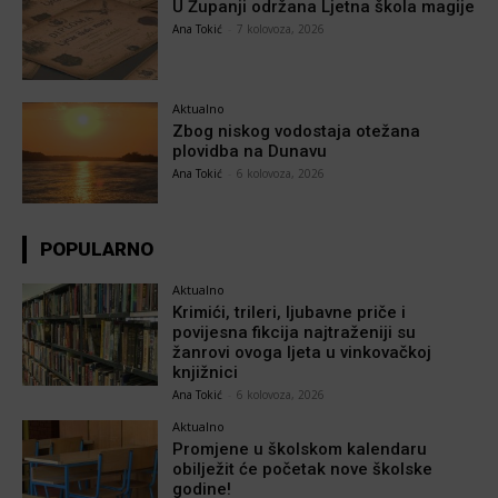
U Županji održana Ljetna škola magije
Ana Tokić
-
7 kolovoza, 2026
Aktualno
Zbog niskog vodostaja otežana
plovidba na Dunavu
Ana Tokić
-
6 kolovoza, 2026
POPULARNO
Aktualno
Krimići, trileri, ljubavne priče i
povijesna fikcija najtraženiji su
žanrovi ovoga ljeta u vinkovačkoj
knjižnici
Ana Tokić
-
6 kolovoza, 2026
Aktualno
Promjene u školskom kalendaru
obilježit će početak nove školske
godine!