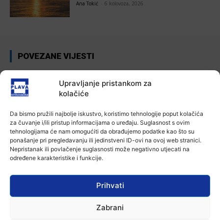
Ana Tokić
-
6 kolovoza, 2026
POVEZANE VIJESTI
Aktualno
Upravljanje pristankom za
Autoklub Vinkovci u rujnu će obilježiti
stotu godišnjicu djelovanja
kolačiće
7 kolovoza, 2026
Da bismo pružili najbolje iskustvo, koristimo tehnologije poput kolačića
za čuvanje i/ili pristup informacijama o uređaju. Suglasnost s ovim
Aktualno
tehnologijama će nam omogućiti da obrađujemo podatke kao što su
Za dva tjedna započinje još jedna
ponašanje pri pregledavanju ili jedinstveni ID-ovi na ovoj web stranici.
Divlja liga
Nepristanak ili povlačenje suglasnosti može negativno utjecati na
određene karakteristike i funkcije.
7 kolovoza, 2026
Aktualno
Prihvati
U Županji održana Ljetna škola magije
7 kolovoza, 2026
Zabrani