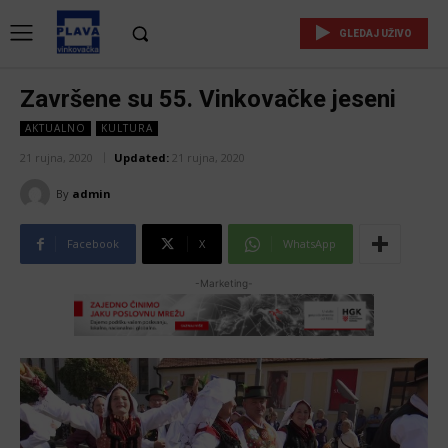
GLEDAJ UŽIVO
Završene su 55. Vinkovačke jeseni
AKTUALNO
KULTURA
21 rujna, 2020
Updated:
21 rujna, 2020
By
admin
Facebook
X
WhatsApp
-Marketing-