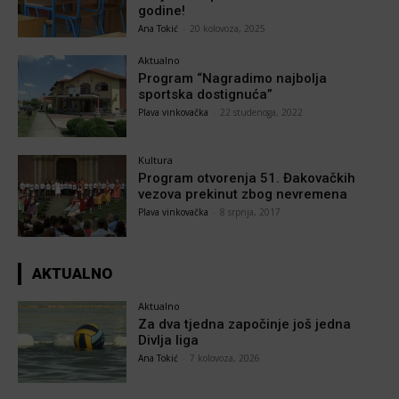
godine!
Ana Tokić
-
20 kolovoza, 2025
Aktualno
Program “Nagradimo najbolja
sportska dostignuća”
Plava vinkovačka
-
22 studenoga, 2022
Kultura
Program otvorenja 51. Đakovačkih
vezova prekinut zbog nevremena
Plava vinkovačka
-
8 srpnja, 2017
AKTUALNO
Aktualno
Za dva tjedna započinje još jedna
Divlja liga
Ana Tokić
-
7 kolovoza, 2026