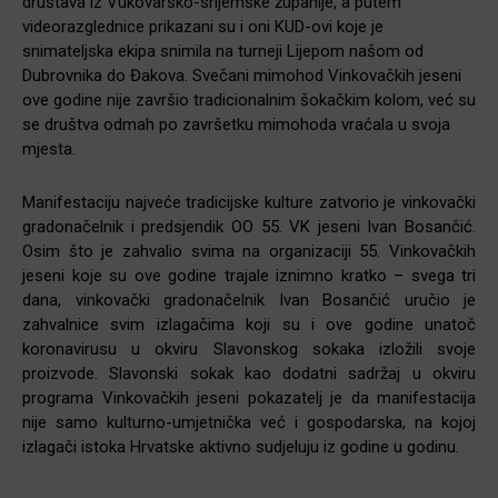
društava iz Vukovarsko-srijemske županije, a putem
videorazglednice prikazani su i oni KUD-ovi koje je
snimateljska ekipa snimila na turneji Lijepom našom od
Dubrovnika do Đakova. Svečani mimohod Vinkovačkih jeseni
ove godine nije završio tradicionalnim šokačkim kolom, već su
se društva odmah po završetku mimohoda vraćala u svoja
mjesta.
Manifestaciju najveće tradicijske kulture zatvorio je vinkovački
gradonačelnik i predsjendik OO 55. VK jeseni Ivan Bosančić.
Osim što je zahvalio svima na organizaciji 55. Vinkovačkih
jeseni koje su ove godine trajale iznimno kratko – svega tri
dana, vinkovački gradonačelnik Ivan Bosančić uručio je
zahvalnice svim izlagačima koji su i ove godine unatoč
koronavirusu u okviru Slavonskog sokaka izložili svoje
proizvode. Slavonski sokak kao dodatni sadržaj u okviru
programa Vinkovačkih jeseni pokazatelj je da manifestacija
nije samo kulturno-umjetnička već i gospodarska, na kojoj
izlagači istoka Hrvatske aktivno sudjeluju iz godine u godinu.