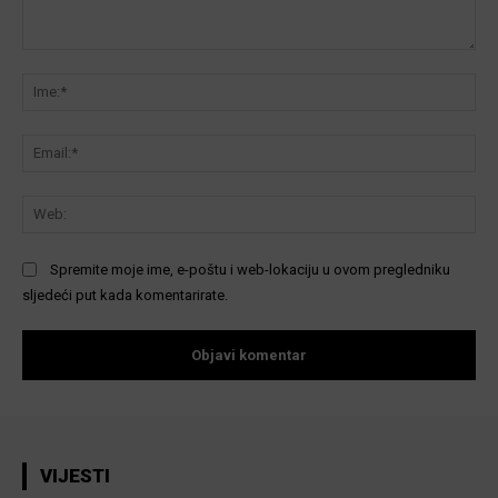
Komentar:
Ime
Ema
We
Spremite moje ime, e-poštu i web-lokaciju u ovom pregledniku
sljedeći put kada komentarirate.
VIJESTI