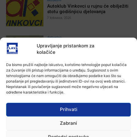
Autoklub Vinkovci u rujnu će obilježiti
stotu godišnjicu djelovanja
7 kolovoza, 2026
Aktualno
Za dva tjedna započinje još jedna
Upravljanje pristankom za
Divlja liga
kolačiće
Ana Tokić
-
7 kolovoza, 2026
Da bismo pružili najbolje iskustvo, koristimo tehnologije poput kolačića
za čuvanje i/ili pristup informacijama o uređaju. Suglasnost s ovim
Aktualno
tehnologijama će nam omogućiti da obrađujemo podatke kao što su
U Županji održana Ljetna škola magije
ponašanje pri pregledavanju ili jedinstveni ID-ovi na ovoj web stranici.
Ana Tokić
-
7 kolovoza, 2026
Nepristanak ili povlačenje suglasnosti može negativno utjecati na
određene karakteristike i funkcije.
Aktualno
Prihvati
Zbog niskog vodostaja otežana
plovidba na Dunavu
Zabrani
Ana Tokić
-
6 kolovoza, 2026
Pogledaj postavke