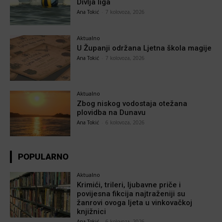
Divlja liga
Ana Tokić
-
7 kolovoza, 2026
Aktualno
U Županji održana Ljetna škola magije
Ana Tokić
-
7 kolovoza, 2026
Aktualno
Zbog niskog vodostaja otežana
plovidba na Dunavu
Ana Tokić
-
6 kolovoza, 2026
POPULARNO
Aktualno
Krimići, trileri, ljubavne priče i
povijesna fikcija najtraženiji su
žanrovi ovoga ljeta u vinkovačkoj
knjižnici
Ana Tokić
-
6 kolovoza, 2026