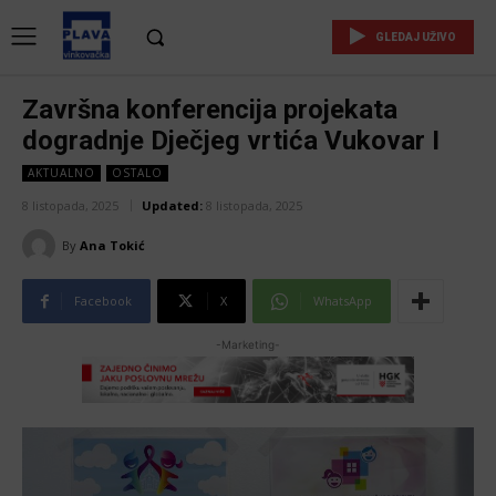
GLEDAJ UŽIVO
Završna konferencija projekata
dogradnje Dječjeg vrtića Vukovar I
AKTUALNO
OSTALO
8 listopada, 2025
Updated:
8 listopada, 2025
By
Ana Tokić
Facebook
X
WhatsApp
-Marketing-