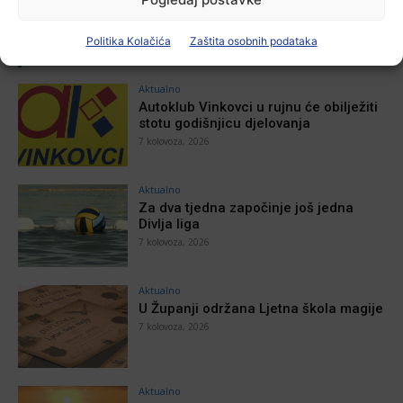
Politika Kolačića
Zaštita osobnih podataka
POVEZANE VIJESTI
Aktualno
Autoklub Vinkovci u rujnu će obilježiti
stotu godišnjicu djelovanja
7 kolovoza, 2026
Aktualno
Za dva tjedna započinje još jedna
Divlja liga
7 kolovoza, 2026
Aktualno
U Županji održana Ljetna škola magije
7 kolovoza, 2026
Aktualno