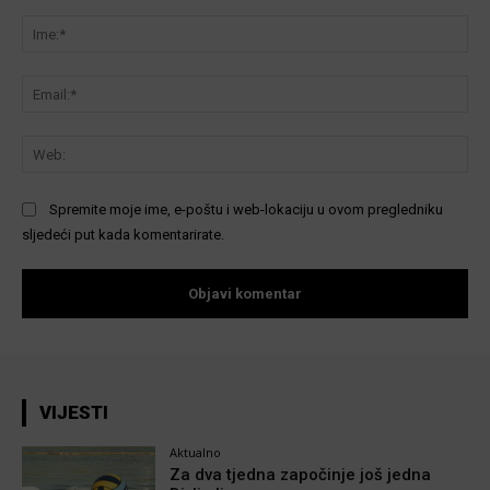
Komentar:
Ime
Ema
We
Spremite moje ime, e-poštu i web-lokaciju u ovom pregledniku
sljedeći put kada komentarirate.
VIJESTI
Aktualno
Za dva tjedna započinje još jedna