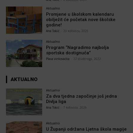
Aktualno
Promjene u školskom kalendaru
obilježit će početak nove školske
godine!
Ana Tokić
-
20 kolovoza, 2025
Aktualno
Program “Nagradimo najbolja
sportska dostignuća”
Plava vinkovačka
-
22 studenoga, 2022
AKTUALNO
Aktualno
Za dva tjedna započinje još jedna
Divlja liga
Ana Tokić
-
7 kolovoza, 2026
Aktualno
U Županji održana Ljetna škola magije