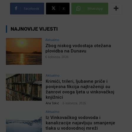
Facebook
X
WhatsApp
NAJNOVIJE VIJESTI
Aktualno
Zbog niskog vodostaja otežana
plovidba na Dunavu
6 kolovoza, 2026
Aktualno
Krimići, trileri, ljubavne priče i
povijesna fikcija najtraženiji su
žanrovi ovoga ljeta u vinkovačkoj
knjižnici
Ana Tokić
-
6 kolovoza, 2026
Aktualno
Iz Vinkovačkog vodovoda i
kanalizacije najavljuju smanjenje
tlaka u vodovodnoj mreži