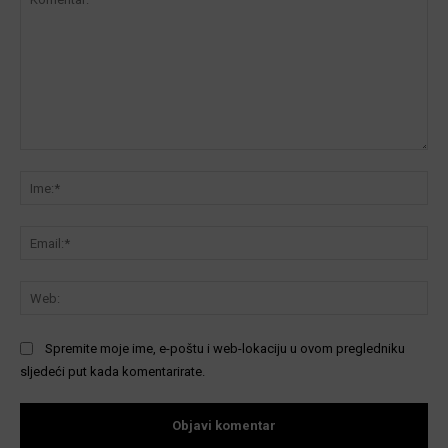
Komentar:
Ime
Ema
We
Spremite moje ime, e-poštu i web-lokaciju u ovom pregledniku
sljedeći put kada komentarirate.