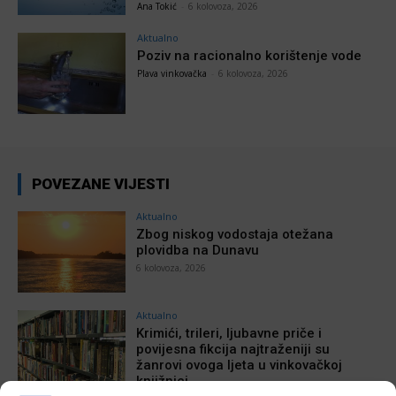
Ana Tokić
-
6 kolovoza, 2026
Aktualno
Poziv na racionalno korištenje vode
Plava vinkovačka
-
6 kolovoza, 2026
POVEZANE VIJESTI
Aktualno
Zbog niskog vodostaja otežana
plovidba na Dunavu
6 kolovoza, 2026
Aktualno
Krimići, trileri, ljubavne priče i
povijesna fikcija najtraženiji su
žanrovi ovoga ljeta u vinkovačkoj
knjižnici