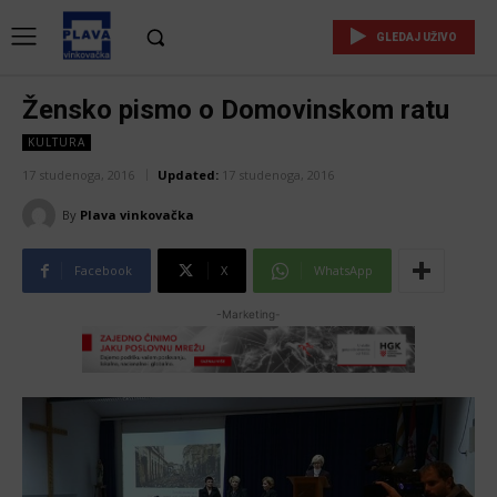
GLEDAJ UŽIVO
Žensko pismo o Domovinskom ratu
KULTURA
17 studenoga, 2016
Updated:
17 studenoga, 2016
By
Plava vinkovačka
Facebook
X
WhatsApp
-Marketing-