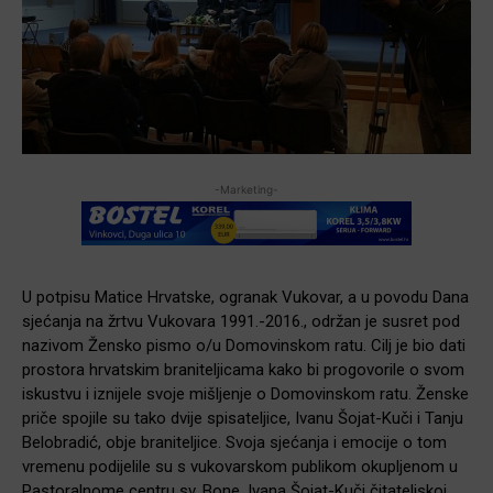
-Marketing-
U potpisu Matice Hrvatske, ogranak Vukovar, a u povodu Dana
sjećanja na žrtvu Vukovara 1991.-2016., održan je susret pod
nazivom Žensko pismo o/u Domovinskom ratu. Cilj je bio dati
prostora hrvatskim braniteljicama kako bi progovorile o svom
iskustvu i iznijele svoje mišljenje o Domovinskom ratu. Ženske
priče spojile su tako dvije spisateljice, Ivanu Šojat-Kuči i Tanju
Belobradić, obje braniteljice. Svoja sjećanja i emocije o tom
vremenu podijelile su s vukovarskom publikom okupljenom u
Pastoralnome centru sv. Bone. Ivana Šojat-Kuči čitateljskoj