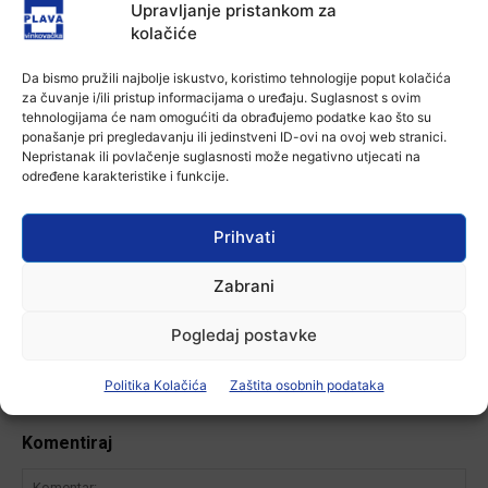
6 kolovoza, 2026
Upravljanje pristankom za
kolačiće
Aktualno
Iz Vinkovačkog vodovoda i
kanalizacije najavljuju smanjenje
Da bismo pružili najbolje iskustvo, koristimo tehnologije poput kolačića
tlaka u vodovodnoj mreži
za čuvanje i/ili pristup informacijama o uređaju. Suglasnost s ovim
tehnologijama će nam omogućiti da obrađujemo podatke kao što su
6 kolovoza, 2026
ponašanje pri pregledavanju ili jedinstveni ID-ovi na ovoj web stranici.
Nepristanak ili povlačenje suglasnosti može negativno utjecati na
Aktualno
određene karakteristike i funkcije.
Poziv na racionalno korištenje vode
6 kolovoza, 2026
Prihvati
Zabrani
-Marketing-
Pogledaj postavke
Politika Kolačića
Zaštita osobnih podataka
Komentiraj