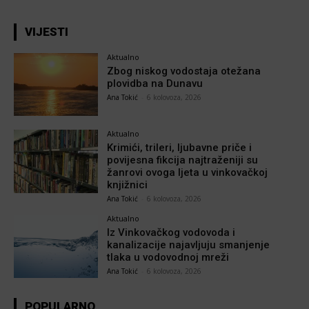
VIJESTI
Aktualno
Zbog niskog vodostaja otežana
plovidba na Dunavu
Ana Tokić
-
6 kolovoza, 2026
Aktualno
Krimići, trileri, ljubavne priče i
povijesna fikcija najtraženiji su
žanrovi ovoga ljeta u vinkovačkoj
knjižnici
Ana Tokić
-
6 kolovoza, 2026
Aktualno
Iz Vinkovačkog vodovoda i
kanalizacije najavljuju smanjenje
tlaka u vodovodnoj mreži
Ana Tokić
-
6 kolovoza, 2026
POPULARNO