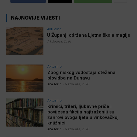
NAJNOVIJE VIJESTI
Aktualno
U Županji održana Ljetna škola magije
7 kolovoza, 2026
Aktualno
Zbog niskog vodostaja otežana
plovidba na Dunavu
Ana Tokić
-
6 kolovoza, 2026
Aktualno
Krimići, trileri, ljubavne priče i
povijesna fikcija najtraženiji su
žanrovi ovoga ljeta u vinkovačkoj
knjižnici
Ana Tokić
-
6 kolovoza, 2026