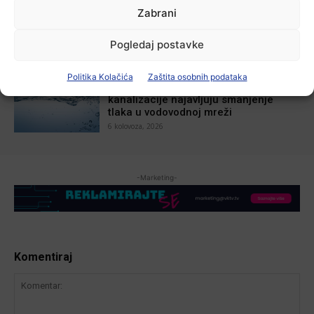
Krimići, trileri, ljubavne priče i
Zabrani
povijesna fikcija najtraženiji su
žanrovi ovoga ljeta u vinkovačkoj
knjižnici
Pogledaj postavke
6 kolovoza, 2026
Aktualno
Politika Kolačića
Zaštita osobnih podataka
Iz Vinkovačkog vodovoda i
kanalizacije najavljuju smanjenje
tlaka u vodovodnoj mreži
6 kolovoza, 2026
-Marketing-
Komentiraj