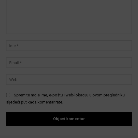
Komentar:
Ime
Ema
We
Spremite moje ime, e-poštu i web-lokaciju u ovom pregledniku
sljedeći put kada komentarirate.