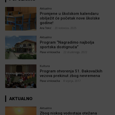
Aktualno
Promjene u školskom kalendaru
obilježit će početak nove školske
godine!
Ana Tokić
-
20 kolovoza, 2025
Aktualno
Program “Nagradimo najbolja
sportska dostignuća”
Plava vinkovačka
-
22 studenoga, 2022
Kultura
Program otvorenja 51. Đakovačkih
vezova prekinut zbog nevremena
Plava vinkovačka
-
8 srpnja, 2017
AKTUALNO
Aktualno
Zbog niskog vodostaja otežana