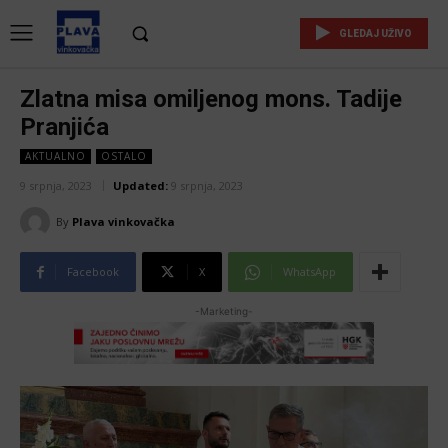
GLEDAJ UŽIVO
Zlatna misa omiljenog mons. Tadije
Pranjića
AKTUALNO
OSTALO
9 srpnja, 2023
Updated:
9 srpnja, 2023
By
Plava vinkovačka
Facebook
X
WhatsApp
-Marketing-