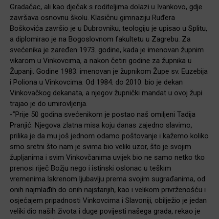
Gradačac, ali kao dječak s roditeljima dolazi u Ivankovo, gdje
završava osnovnu školu. Klasičnu gimnaziju Ruđera
Boškovića završio je u Dubrovniku, teologiju je upisao u Splitu,
a diplomirao je na Bogoslovnom fakultetu u Zagrebu. Za
svećenika je zaređen 1973. godine, kada je imenovan župnim
vikarom u Vinkovcima, a nakon četiri godine za župnika u
Županji. Godine 1983. imenovan je župnikom Župe sv. Euzebija
i Poliona u Vinkovcima. Od 1984. do 2010. bio je dekan
Vinkovačkog dekanata, a njegov župnički mandat u ovoj župi
trajao je do umirovljenja.
-”Prije 50 godina svećenikom je postao naš omiljeni Tadija
Pranjić. Njegova zlatna misa koju danas zajedno slavimo,
prilika je da mu još jednom odamo poštovanje i kažemo koliko
smo sretni što nam je svima bio veliki uzor, što je svojim
župljanima i svim Vinkovčanima uvijek bio ne samo netko tko
prenosi riječ Božju nego i istinski oslonac u teškim
vremenima.Iskrenom ljubavlju prema svojim sugrađanima, od
onih najmlađih do onih najstarijih, kao i velikom privrženošću i
osjećajem pripadnosti Vinkovcima i Slavoniji, obilježio je jedan
veliki dio naših života i duge povijesti našega grada, rekao je