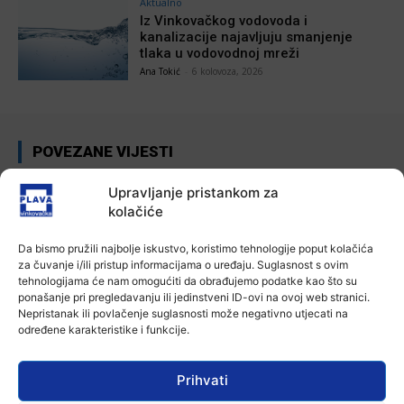
Aktualno
Iz Vinkovačkog vodovoda i
kanalizacije najavljuju smanjenje
tlaka u vodovodnoj mreži
Ana Tokić
-
6 kolovoza, 2026
POVEZANE VIJESTI
Aktualno
Upravljanje pristankom za
U Županji održana Ljetna škola magije
kolačiće
7 kolovoza, 2026
Da bismo pružili najbolje iskustvo, koristimo tehnologije poput kolačića
za čuvanje i/ili pristup informacijama o uređaju. Suglasnost s ovim
tehnologijama će nam omogućiti da obrađujemo podatke kao što su
Aktualno
ponašanje pri pregledavanju ili jedinstveni ID-ovi na ovoj web stranici.
Zbog niskog vodostaja otežana
Nepristanak ili povlačenje suglasnosti može negativno utjecati na
plovidba na Dunavu
određene karakteristike i funkcije.
6 kolovoza, 2026
Prihvati
Aktualno