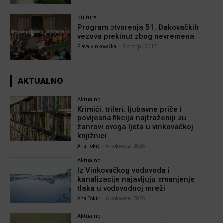
Kultura
Program otvorenja 51. Đakovačkih
vezova prekinut zbog nevremena
Plava vinkovačka
-
8 srpnja, 2017
AKTUALNO
Aktualno
Krimići, trileri, ljubavne priče i
povijesna fikcija najtraženiji su
žanrovi ovoga ljeta u vinkovačkoj
knjižnici
Ana Tokić
-
6 kolovoza, 2026
Aktualno
Iz Vinkovačkog vodovoda i
kanalizacije najavljuju smanjenje
tlaka u vodovodnoj mreži
Ana Tokić
-
6 kolovoza, 2026
Aktualno