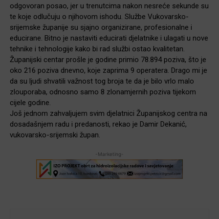
odgovoran posao, jer u trenutcima nakon nesreće sekunde su
te koje odlučuju o njihovom ishodu. Službe Vukovarsko-
srijemske županije su sjajno organizirane, profesionalne i
educirane. Bitno je nastaviti educirati djelatnike i ulagati u nove
tehnike i tehnologije kako bi rad službi ostao kvalitetan.
Županijski centar prošle je godine primio 78.894 poziva, što je
oko 216 poziva dnevno, koje zaprima 9 operatera. Drago mi je
da su ljudi shvatili važnost tog broja te da je bilo vrlo malo
zlouporaba, odnosno samo 8 zlonamjernih poziva tijekom
cijele godine.
Još jednom zahvaljujem svim djelatnici Županijskog centra na
dosadašnjem radu i predanosti, rekao je Damir Dekanić,
vukovarsko-srijemski župan.
-Marketing-