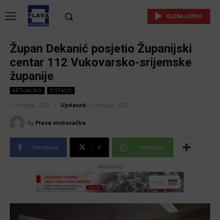
GLEDAJ UŽIVO
Župan Dekanić posjetio Županijski
centar 112 Vukovarsko-srijemske
županije
AKTUALNO
OSTALO
11 veljače, 2022
Updated:
11 veljače, 2022
By
Plava vinkovačka
Facebook
X
WhatsApp
-Marketing-