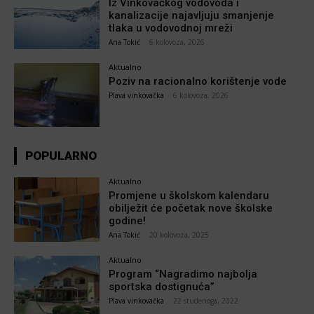
Iz Vinkovačkog vodovoda i
kanalizacije najavljuju smanjenje
tlaka u vodovodnoj mreži
Ana Tokić
-
6 kolovoza, 2026
Aktualno
Poziv na racionalno korištenje vode
Plava vinkovačka
-
6 kolovoza, 2026
POPULARNO
Aktualno
Promjene u školskom kalendaru
obilježit će početak nove školske
godine!
Ana Tokić
-
20 kolovoza, 2025
Aktualno
Program “Nagradimo najbolja
sportska dostignuća”
Plava vinkovačka
-
22 studenoga, 2022