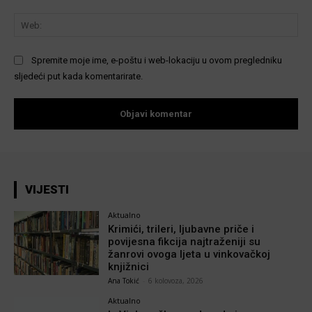
We
Spremite moje ime, e-poštu i web-lokaciju u ovom pregledniku
sljedeći put kada komentarirate.
VIJESTI
Aktualno
Krimići, trileri, ljubavne priče i
povijesna fikcija najtraženiji su
žanrovi ovoga ljeta u vinkovačkoj
knjižnici
Ana Tokić
-
6 kolovoza, 2026
Aktualno