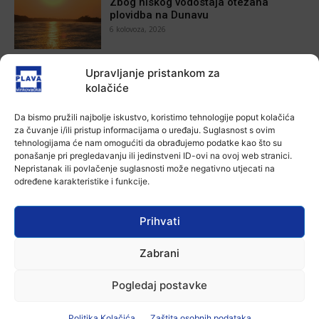
Zbog niskog vodostaja otežana
plovidba na Dunavu
6 kolovoza, 2026
Aktualno
Upravljanje pristankom za
Krimići, trileri, ljubavne priče i
kolačiće
povijesna fikcija najtraženiji su
žanrovi ovoga ljeta u vinkovačkoj
Da bismo pružili najbolje iskustvo, koristimo tehnologije poput kolačića
knjižnici
za čuvanje i/ili pristup informacijama o uređaju. Suglasnost s ovim
6 kolovoza, 2026
tehnologijama će nam omogućiti da obrađujemo podatke kao što su
Aktualno
ponašanje pri pregledavanju ili jedinstveni ID-ovi na ovoj web stranici.
Nepristanak ili povlačenje suglasnosti može negativno utjecati na
Iz Vinkovačkog vodovoda i
određene karakteristike i funkcije.
kanalizacije najavljuju smanjenje
tlaka u vodovodnoj mreži
6 kolovoza, 2026
Prihvati
Aktualno
Poziv na racionalno korištenje vode
Zabrani
6 kolovoza, 2026
Pogledaj postavke
Politika Kolačića
Zaštita osobnih podataka