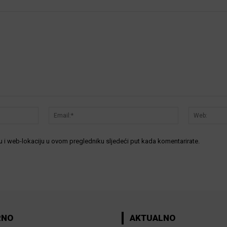
Ime:*
Email:*
 i web-lokaciju u ovom pregledniku sljedeći put kada komentarirate.
RNO
AKTUALNO