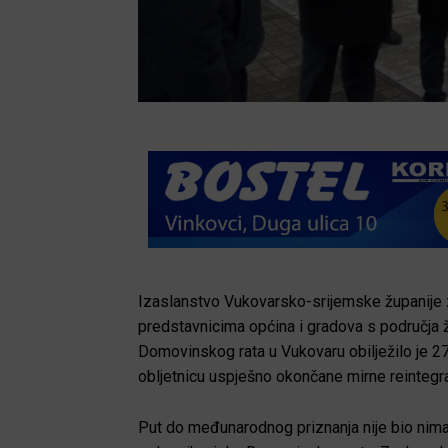
Izaslanstvo Vukovarsko-srijemske županije za
predstavnicima općina i gradova s područja ž
Domovinskog rata u Vukovaru obilježilo je 2
obljetnicu uspješno okončane mirne reintegra
Put do međunarodnog priznanja nije bio nimalo 