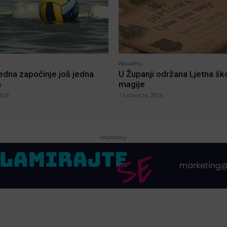
Aktualno
jedna započinje još jedna
U Županji održana Ljetna šk
a
magije
2026
7 kolovoza, 2026
-Marketing-