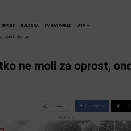
SPORT
KULTURA
TV RASPORED
VTV
edna Divlja liga
 škola magije
etko ne moli za oprost, 
Facebook
X
Share
-Marketing-