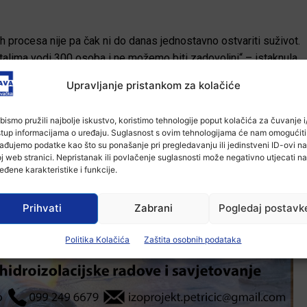
tih procesa nije pa čak ni do danas jednostavno ostvariti suživot.
talima vodi 300 osoba i ne možemo biti zadovoljni“ – istaknula
Upravljanje pristankom za kolačiće
rsko-srijemsku županiju Dragutin Glasnović ovom prigodom da
bismo pružili najbolje iskustvo, koristimo tehnologije poput kolačića za čuvanje i/
atno više očekivalo i upozorio na stanje u gospodarstvu i
stup informacijama o uređaju. Suglasnost s ovim tehnologijama će nam omogućiti
ko je Vukovar ljepši nego ikad nije dovoljno imati zgrade, treba
ađujemo podatke kao što su ponašanje pri pregledavanju ili jedinstveni ID-ovi na
j web stranici. Nepristanak ili povlačenje suglasnosti može negativno utjecati na
glasio je Glasnović na svečanom prijamu u zgradi Vukovarsko-
eđene karakteristike i funkcije.
lježavanja 27. obljetnice međunarodnog priznanja Republike
mirne reintegracije.
Prihvati
Zabrani
Pogledaj postavk
Politika Kolačića
Zaštita osobnih podataka
-Marketing-