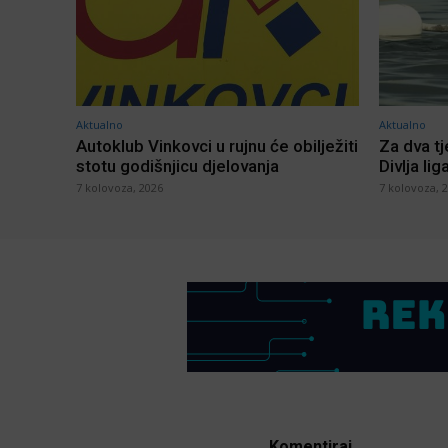
Aktualno
Aktualno
Autoklub Vinkovci u rujnu će obilježiti
Za dva t
stotu godišnjicu djelovanja
Divlja lig
7 kolovoza, 2026
7 kolovoza, 
Komentiraj