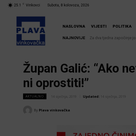
C
25.1
Vinkovci
Subota, 8 kolovoza, 2026
NASLOVNA
VIJESTI
POLITIKA
NAJNOVIJE
Za dva tjedna započinje još j
U Županji održana Ljetna
Župan Galić: “Ako n
ni oprostiti!”
14 siječnja, 2019
Updated:
14 siječnja, 2019
AKTUALNO
By
Plava vinkovačka