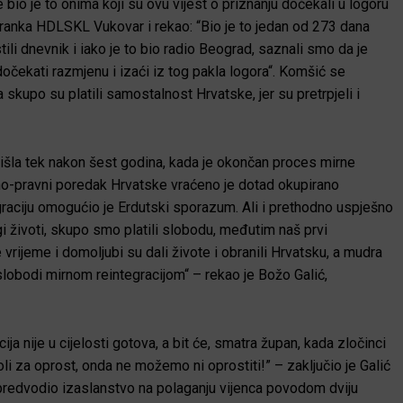
io je to onima koji su ovu vijest o priznanju dočekali u logoru
anka HDLSKL Vukovar i rekao: “Bio je to j
edan od 273 dana
ili dnevnik i iako je to bio radio Beograd, saznali smo da je
dočekati razmjenu i izaći iz tog pakla logora“. Komšić se
a skupo su platili samostalnost Hrvatske, jer su pretrpjeli i
zišla tek nakon šest godina, kada je okončan proces mirne
vno-pravni poredak Hrvatske vraćeno je dotad okupirano
graciju omogućio je Erdutski sporazum. Ali i prethodno uspješno
gi životi, skupo smo platili slobodu, međutim naš prvi
vrijeme i domoljubi su dali živote i obranili Hrvatsku, a mudra
oslobodi mirnom reintegracijom“ – rekao je
Božo Galić,
ija nije u cijelosti gotova, a bit će, smatra župan, kada zločinci
li za oprost, onda ne možemo ni oprostiti!” – zaključio je Galić
predvodio izaslanstvo na polaganju vijenca povodom dviju