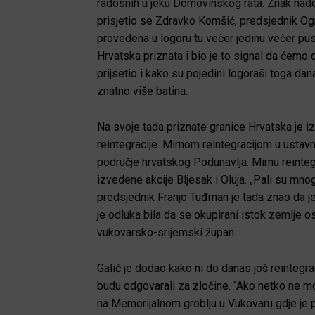
radosnih u jeku Domovinskog rata. Znak nade b
prisjetio se
Zdravko Komšić, predsjednik Ogr
provedena u logoru tu večer jedinu večer pust
Hrvatska priznata i bio je to signal da ćemo 
prijsetio i kako su pojedini logoraši toga dan
znatno više batina.
Na svoje tada priznate granice Hrvatska je i
reintegracije. Mirnom reintegracijom u usta
područje hrvatskog Podunavlja. Mirnu reinte
izvedene akcije Bljesak i Oluja. „Pali su mno
predsjednik Franjo Tuđman je tada znao da je 
je odluka bila da se okupirani istok zemlje 
vukovarsko-srijemski župan.
Galić je dodao kako ni do
danas još reintegrac
budu odgovarali za zločine
. “Ako netko ne mo
na Memorijalnom groblju u Vukovaru gdje je 