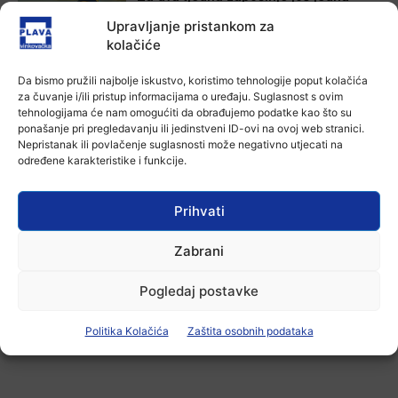
Divlja liga
Upravljanje pristankom za
7 kolovoza, 2026
kolačiće
Aktualno
Da bismo pružili najbolje iskustvo, koristimo tehnologije poput kolačića
U Županji održana Ljetna škola magije
za čuvanje i/ili pristup informacijama o uređaju. Suglasnost s ovim
tehnologijama će nam omogućiti da obrađujemo podatke kao što su
7 kolovoza, 2026
ponašanje pri pregledavanju ili jedinstveni ID-ovi na ovoj web stranici.
Nepristanak ili povlačenje suglasnosti može negativno utjecati na
određene karakteristike i funkcije.
Aktualno
Zbog niskog vodostaja otežana
Prihvati
plovidba na Dunavu
6 kolovoza, 2026
Zabrani
Pogledaj postavke
-Marketing-
Politika Kolačića
Zaštita osobnih podataka