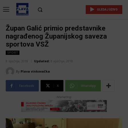
GLEDAJ UŽIVO
Župan Galić primio predstavnike
nagrađenog Županijskog saveza
sportova VSŽ
SPORT
8 siječnja, 2018
Updated:
8 siječnja, 2018
By
Plava vinkovačka
Facebook
X
WhatsApp
-Marketing-