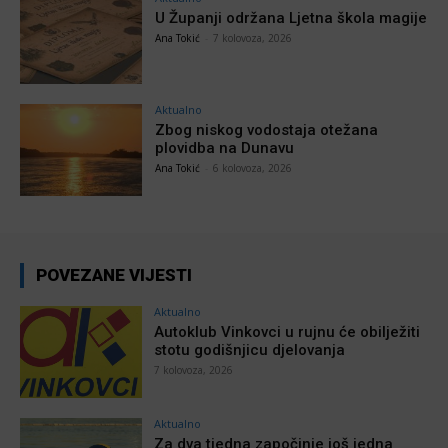
U Županji održana Ljetna škola magije
Ana Tokić
-
7 kolovoza, 2026
Aktualno
Zbog niskog vodostaja otežana
plovidba na Dunavu
Ana Tokić
-
6 kolovoza, 2026
POVEZANE VIJESTI
Aktualno
Autoklub Vinkovci u rujnu će obilježiti
stotu godišnjicu djelovanja
7 kolovoza, 2026
Aktualno
Za dva tjedna započinje još jedna