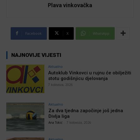
Plava vinkovačka
Facebook
X
WhatsApp
NAJNOVIJE VIJESTI
Aktualno
Autoklub Vinkovci u rujnu će obilježiti
stotu godišnjicu djelovanja
7 kolovoza, 2026
Aktualno
Za dva tjedna započinje još jedna
Divlja liga
Ana Tokić
-
7 kolovoza, 2026
Aktualno