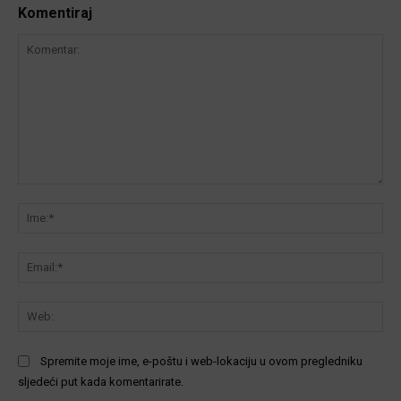
Komentiraj
Komentar:
Ime
Ema
We
Spremite moje ime, e-poštu i web-lokaciju u ovom pregledniku
sljedeći put kada komentarirate.