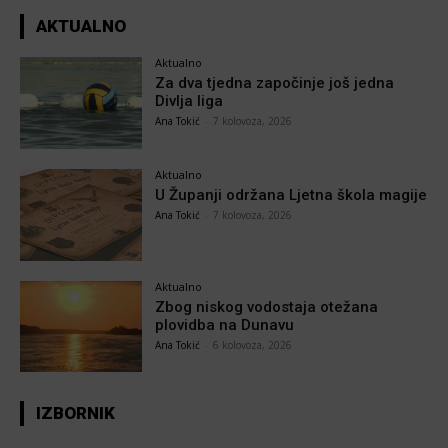
AKTUALNO
Aktualno
Za dva tjedna započinje još jedna
Divlja liga
Ana Tokić
-
7 kolovoza, 2026
Aktualno
U Županji održana Ljetna škola magije
Ana Tokić
-
7 kolovoza, 2026
Aktualno
Zbog niskog vodostaja otežana
plovidba na Dunavu
Ana Tokić
-
6 kolovoza, 2026
IZBORNIK