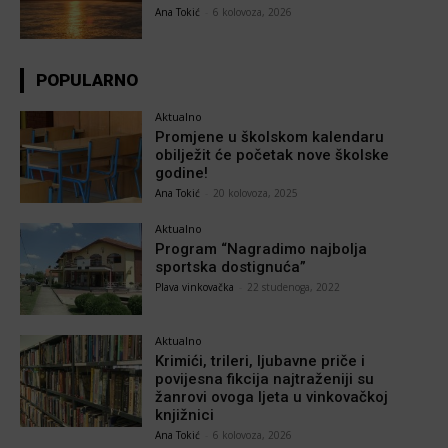
Ana Tokić
-
6 kolovoza, 2026
POPULARNO
Aktualno
Promjene u školskom kalendaru
obilježit će početak nove školske
godine!
Ana Tokić
-
20 kolovoza, 2025
Aktualno
Program “Nagradimo najbolja
sportska dostignuća”
Plava vinkovačka
-
22 studenoga, 2022
Aktualno
Krimići, trileri, ljubavne priče i
povijesna fikcija najtraženiji su
žanrovi ovoga ljeta u vinkovačkoj
knjižnici
Ana Tokić
-
6 kolovoza, 2026