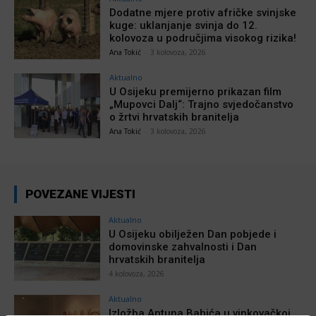
Dodatne mjere protiv afričke svinjske
kuge: uklanjanje svinja do 12.
kolovoza u područjima visokog rizika!
Ana Tokić
-
3 kolovoza, 2026
Aktualno
U Osijeku premijerno prikazan film
„Mupovci Dalj“: Trajno svjedočanstvo
o žrtvi hrvatskih branitelja
Ana Tokić
-
3 kolovoza, 2026
POVEZANE VIJESTI
Aktualno
U Osijeku obilježen Dan pobjede i
domovinske zahvalnosti i Dan
hrvatskih branitelja
4 kolovoza, 2026
Aktualno
Izložba Antuna Babića u vinkovačkoj