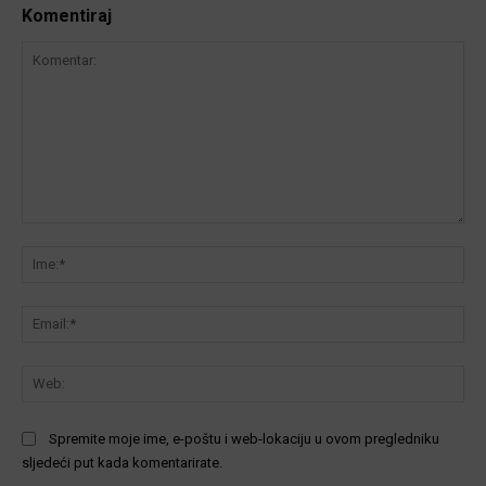
Komentiraj
Komentar:
Ime
Ema
We
Spremite moje ime, e-poštu i web-lokaciju u ovom pregledniku
sljedeći put kada komentarirate.