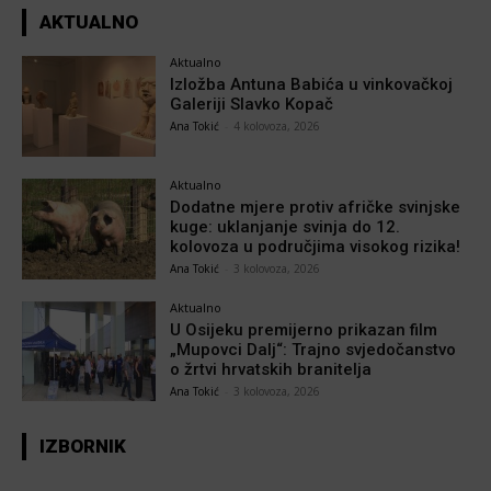
AKTUALNO
Aktualno
Izložba Antuna Babića u vinkovačkoj
Galeriji Slavko Kopač
Ana Tokić
-
4 kolovoza, 2026
Aktualno
Dodatne mjere protiv afričke svinjske
kuge: uklanjanje svinja do 12.
kolovoza u područjima visokog rizika!
Ana Tokić
-
3 kolovoza, 2026
Aktualno
U Osijeku premijerno prikazan film
„Mupovci Dalj“: Trajno svjedočanstvo
o žrtvi hrvatskih branitelja
Ana Tokić
-
3 kolovoza, 2026
IZBORNIK