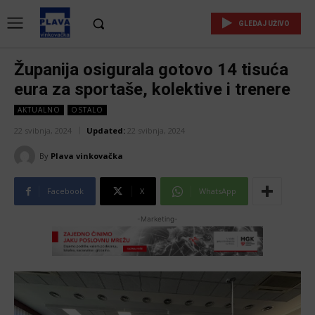
GLEDAJ UŽIVO
Županija osigurala gotovo 14 tisuća
eura za sportaše, kolektive i trenere
AKTUALNO
OSTALO
22 svibnja, 2024
Updated:
22 svibnja, 2024
By
Plava vinkovačka
Facebook
X
WhatsApp
-Marketing-