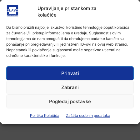
Galeriji Slavko Kopač
Upravljanje pristankom za
4 kolovoza, 2026
kolačiće
Aktualno
Da bismo pružili najbolje iskustvo, koristimo tehnologije poput kolačića
za čuvanje i/ili pristup informacijama o uređaju. Suglasnost s ovim
Dodatne mjere protiv afričke svinjske
tehnologijama će nam omogućiti da obrađujemo podatke kao što su
kuge: uklanjanje svinja do 12.
ponašanje pri pregledavanju ili jedinstveni ID-ovi na ovoj web stranici.
kolovoza u područjima visokog rizika!
Nepristanak ili povlačenje suglasnosti može negativno utjecati na
3 kolovoza, 2026
određene karakteristike i funkcije.
Aktualno
U Osijeku premijerno prikazan film
Prihvati
„Mupovci Dalj“: Trajno svjedočanstvo
o žrtvi hrvatskih branitelja
3 kolovoza, 2026
Zabrani
Pogledaj postavke
-Marketing-
Politika Kolačića
Zaštita osobnih podataka