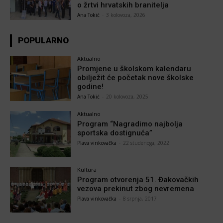
o žrtvi hrvatskih branitelja
Ana Tokić
-
3 kolovoza, 2026
POPULARNO
Aktualno
Promjene u školskom kalendaru
obilježit će početak nove školske
godine!
Ana Tokić
-
20 kolovoza, 2025
Aktualno
Program “Nagradimo najbolja
sportska dostignuća”
Plava vinkovačka
-
22 studenoga, 2022
Kultura
Program otvorenja 51. Đakovačkih
vezova prekinut zbog nevremena
Plava vinkovačka
-
8 srpnja, 2017