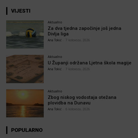
VIJESTI
Aktualno
Za dva tjedna započinje još jedna
Divlja liga
Ana Tokić
-
7 kolovoza, 2026
Aktualno
U Županji održana Ljetna škola magije
Ana Tokić
-
7 kolovoza, 2026
Aktualno
Zbog niskog vodostaja otežana
plovidba na Dunavu
Ana Tokić
-
6 kolovoza, 2026
POPULARNO