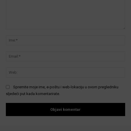
Komentar:
Ime
Ema
We
Spremite moje ime, e-poštu i web-lokaciju u ovom pregledniku
sljedeći put kada komentarirate.