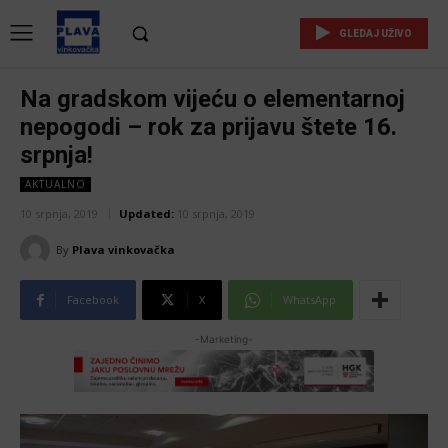
GLEDAJ UŽIVO
Na gradskom vijeću o elementarnoj
nepogodi – rok za prijavu štete 16.
srpnja!
AKTUALNO
10 srpnja, 2019
Updated:
10 srpnja, 2019
By
Plava vinkovačka
Facebook
X
WhatsApp
-Marketing-