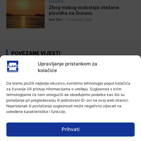
Aktualno
Zbog niskog vodostaja otežana
plovidba na Dunavu
Ana Tokić
-
6 kolovoza, 2026
POVEZANE VIJESTI
Upravljanje pristankom za
Aktualno
kolačiće
Autoklub Vinkovci u rujnu će obilježiti
stotu godišnjicu djelovanja
Da bismo pružili najbolje iskustvo, koristimo tehnologije poput kolačića
7 kolovoza, 2026
za čuvanje i/ili pristup informacijama o uređaju. Suglasnost s ovim
tehnologijama će nam omogućiti da obrađujemo podatke kao što su
Aktualno
ponašanje pri pregledavanju ili jedinstveni ID-ovi na ovoj web stranici.
Nepristanak ili povlačenje suglasnosti može negativno utjecati na
Za dva tjedna započinje još jedna
određene karakteristike i funkcije.
Divlja liga
7 kolovoza, 2026
Prihvati
Aktualno