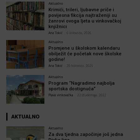
Aktualno
Krimići, trileri, ljubavne priče i
povijesna fikcija najtraženiji su
žanrovi ovoga ljeta u vinkovačkoj
knjižnici
Ana Tokić
-
6 kolovoza, 2026
Aktualno
Promjene u školskom kalendaru
obilježit će početak nove školske
godine!
Ana Tokić
-
20 kolovoza, 2025
Aktualno
Program “Nagradimo najbolja
sportska dostignuća”
Plava vinkovačka
-
22 studenoga, 2022
AKTUALNO
Aktualno
Za dva tjedna započinje još jedna
Divlja liga