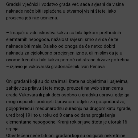
Gradski vijećnici i vodstvo grada već sada svjesni da visina
naknade neće biti isplaćena u stvarnoj visini štete, iako
procjena još nije učinjena.
– Imajući u vidu iskustva kakva su bila tijekom prethodnih
elemtarnih nepogoda, nažalost svjesni smo svi da će te
naknade biti male. Daleko od onoga da će netko dobiti
naknadu za cjelokupno procjenjen iznos, ali mislim da je u
ovome trenutku bilo kakva pomoć od strane države potrebna
– izjavio je vukovarski gradonačelnik Ivan Penava.
Oni građani koji su doista imali štete na objektima i usjevima,
zahtjev za prijavu štete mogu preuzeti na web stranicama
grada Vukovara ili pak doći osobno u gradsku upravu, gdje ga
mogu ispuniti i podnijeti Upravnom odjelu za gospodarstvo,
poljoprivredu i međunarodnu suradnju na drugom katu zgrade,
ured broj 19 i to u roku od 8 dana od dana proglašenja
elementarne nepogodne. Kranji rok prijave šteta je utorak 16
srpnja.
Obeštećeni neće biti oni građani koji su osigurali nekretnine