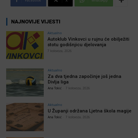
Facebook
X
WhatsApp
NAJNOVIJE VIJESTI
Aktualno
Autoklub Vinkovci u rujnu će obilježiti
stotu godišnjicu djelovanja
7 kolovoza, 2026
Aktualno
Za dva tjedna započinje još jedna
Divlja liga
Ana Tokić
-
7 kolovoza, 2026
Aktualno
U Županji održana Ljetna škola magije
Ana Tokić
-
7 kolovoza, 2026