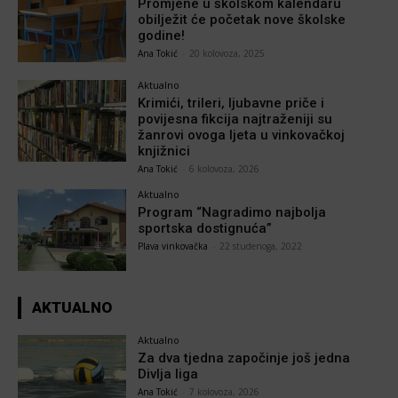
Promjene u školskom kalendaru
obilježit će početak nove školske
godine!
Ana Tokić
-
20 kolovoza, 2025
Aktualno
Krimići, trileri, ljubavne priče i
povijesna fikcija najtraženiji su
žanrovi ovoga ljeta u vinkovačkoj
knjižnici
Ana Tokić
-
6 kolovoza, 2026
Aktualno
Program “Nagradimo najbolja
sportska dostignuća”
Plava vinkovačka
-
22 studenoga, 2022
AKTUALNO
Aktualno
Za dva tjedna započinje još jedna
Divlja liga
Ana Tokić
-
7 kolovoza, 2026