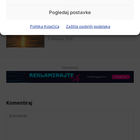
Pogledaj postavke
Aktualno
Politika Kolačića
Zaštita osobnih podataka
Zbog niskog vodostaja otežana
plovidba na Dunavu
6 kolovoza, 2026
-Marketing-
Komentiraj