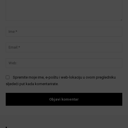
Komentar:
Ime
Ema
We
Spremite moje ime, e-poštu i web-lokaciju u ovom pregledniku
sljedeći put kada komentarirate.