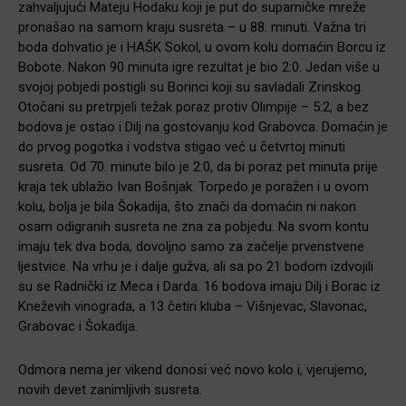
zahvaljujući Mateju Hodaku koji je put do suparničke mreže
pronašao na samom kraju susreta – u 88. minuti. Važna tri
boda dohvatio je i HAŠK Sokol, u ovom kolu domaćin Borcu iz
Bobote. Nakon 90 minuta igre rezultat je bio 2:0. Jedan više u
svojoj pobjedi postigli su Borinci koji su savladali Zrinskog.
Otočani su pretrpjeli težak poraz protiv Olimpije – 5:2, a bez
bodova je ostao i Dilj na gostovanju kod Grabovca. Domaćin je
do prvog pogotka i vodstva stigao već u četvrtoj minuti
susreta. Od 70. minute bilo je 2:0, da bi poraz pet minuta prije
kraja tek ublažio Ivan Bošnjak. Torpedo je poražen i u ovom
kolu, bolja je bila Šokadija, što znači da domaćin ni nakon
osam odigranih susreta ne zna za pobjedu. Na svom kontu
imaju tek dva boda, dovoljno samo za začelje prvenstvene
ljestvice. Na vrhu je i dalje gužva, ali sa po 21 bodom izdvojili
su se Radnički iz Meca i Darda. 16 bodova imaju Dilj i Borac iz
Kneževih vinograda, a 13 četiri kluba – Višnjevac, Slavonac,
Grabovac i Šokadija.
Odmora nema jer vikend donosi već novo kolo i, vjerujemo,
novih devet zanimljivih susreta.