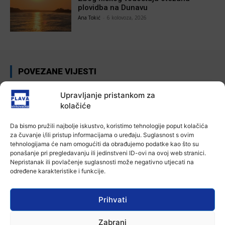
plovidba na Dunavu
Ana Tokić
-
6 kolovoza, 2026
POVEZANE VIJESTI
Aktualno
Upravljanje pristankom za
Autoklub Vinkovci u rujnu će obilježiti
kolačiće
stotu godišnjicu djelovanja
7 kolovoza, 2026
Da bismo pružili najbolje iskustvo, koristimo tehnologije poput kolačića
za čuvanje i/ili pristup informacijama o uređaju. Suglasnost s ovim
tehnologijama će nam omogućiti da obrađujemo podatke kao što su
Aktualno
ponašanje pri pregledavanju ili jedinstveni ID-ovi na ovoj web stranici.
Za dva tjedna započinje još jedna
Nepristanak ili povlačenje suglasnosti može negativno utjecati na
Divlja liga
određene karakteristike i funkcije.
7 kolovoza, 2026
Prihvati
Aktualno
U Županji održana Ljetna škola magije
Zabrani
7 kolovoza, 2026