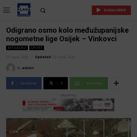
GLEDAJ UŽIVO
Odigrano osmo kolo međužupanijske
nogometne lige Osijek – Vinkovci
AKTUALNO
SPORT
25 rujna, 2020
Updated:
25 rujna, 2020
By
admin
Facebook
X
WhatsApp
-Marketing-