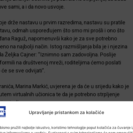
ove sami, a i da novo usvoje.
oje drže nastavu u prvim razredima, nastavu su pratile
tavu, odmah uspoređujem što smo mi prošli i ono što
lađana Raguž
,
napomenuvši kako je za sve potrebno
eno na najbolji način. Istog razmišljanja bila je i njezina
eda Željka Cajner: “Iznimno sam zadovoljna. Poslije
ormili na društvenoj mreži, roditeljima ćemo poslati
će se sve odvijati”.
nića, Marina Markić, uvjerena je da će u srijedu kako je
putem virtualnih učionica te da je potrebno strpljenje
 i najavljeno.
Upravljanje pristankom za kolačiće
-Marketing-
bismo pružili najbolje iskustvo, koristimo tehnologije poput kolačića za čuvanje i/
stup informacijama o uređaju. Suglasnost s ovim tehnologijama će nam omogućiti