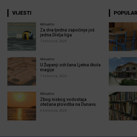
VIJESTI
POPULA
Aktualno
Za dva tjedna započinje još
jedna Divlja liga
7 kolovoza, 2026
Aktualno
U Županji održana Ljetna škola
magije
7 kolovoza, 2026
Aktualno
Zbog niskog vodostaja
otežana plovidba na Dunavu
6 kolovoza, 2026