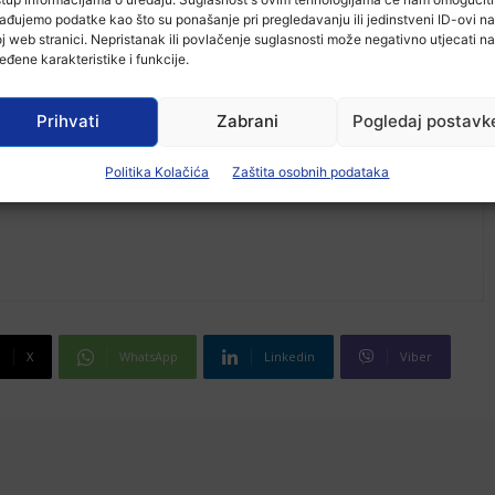
ađujemo podatke kao što su ponašanje pri pregledavanju ili jedinstveni ID-ovi na
j web stranici. Nepristanak ili povlačenje suglasnosti može negativno utjecati na
eđene karakteristike i funkcije.
Prihvati
Zabrani
Pogledaj postavk
Politika Kolačića
Zaštita osobnih podataka
X
WhatsApp
Linkedin
Viber