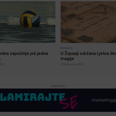
Aktualno
jedna započinje još jedna
U Županji održana Ljetna šk
a
magije
2026
7 kolovoza, 2026
-Marketing-