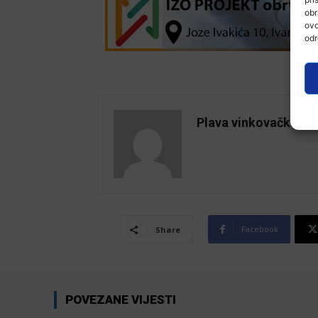
obr
ovo
odr
Plava vinkovačka
Facebook
Share
POVEZANE VIJESTI