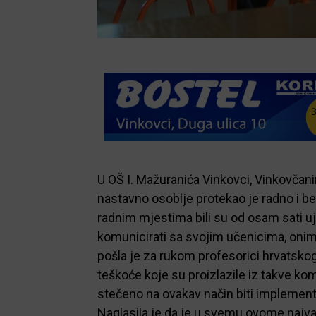
U OŠ I. Mažuranića Vinkovci, Vinkovčani
nastavno osoblje protekao je radno i be
radnim mjestima bili su od osam sati ujut
komunicirati sa svojim učenicima, onima 
pošla je za rukom profesorici hrvatskog j
teškoće koje su proizlazile iz takve kom
stečeno na ovakav način biti implementi
Naglasila je da je u svemu ovome najvaž