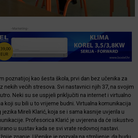
-Marketing-
m poznatijoj kao šesta škola, prvi dan bez učenika za
z nekih većih stresova. Svi nastavnici njih 37, na svojim
ro. Neki su se uspjeli priključiti na internet i virtualno
koji su bili u to vrijeme budni. Virtualna komunikacija
ezika Mireli Klarić, koja se i sama kasnije uvjerila u
unikacije. Profesorica Klarić je uvjerena da će iskustvo
rano u sustav kada se svi vrate redovnoj nastavi.
nije znanje. Učenike je pozvala na strpljenje, da budu