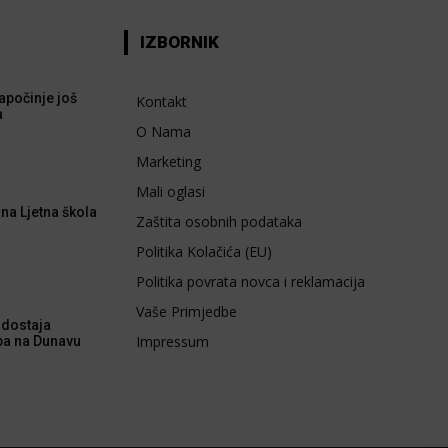
IZBORNIK
apočinje još
Kontakt
a
O Nama
Marketing
Mali oglasi
na Ljetna škola
Zaštita osobnih podataka
Politika Kolačića (EU)
Politika povrata novca i reklamacija
Vaše Primjedbe
dostaja
Impressum
ba na Dunavu