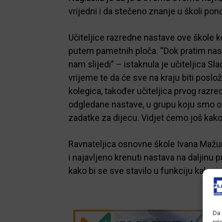
vrijedni i da stečeno znanje u školi pon
Učiteljice razredne nastave ove škole k
putem pametnih ploča. “Dok pratim nas
nam slijedi” – istaknula je učiteljica S
vrijeme te da će sve na kraju biti poslož
kolegica, također učiteljica prvog razr
odgledane nastave, u grupu koju smo of
zadatke za dijecu. Vidjet ćemo još kako 
Ravnateljica osnovne škole Ivana Mažura
i najavljeno krenuti nastava na daljinu 
kako bi se sve stavilo u funkciju kako je
Da 
pri