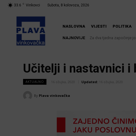
C
33.6
Vinkovci
Subota, 8 kolovoza, 2026
NASLOVNA
VIJESTI
POLITIKA
NAJNOVIJE
Za dva tjedna započinje još
U Županji održana Ljet
Učitelji i nastavnici 
16 ožujka, 2020
Updated:
16 ožujka, 2020
AKTUALNO
By
Plava vinkovačka