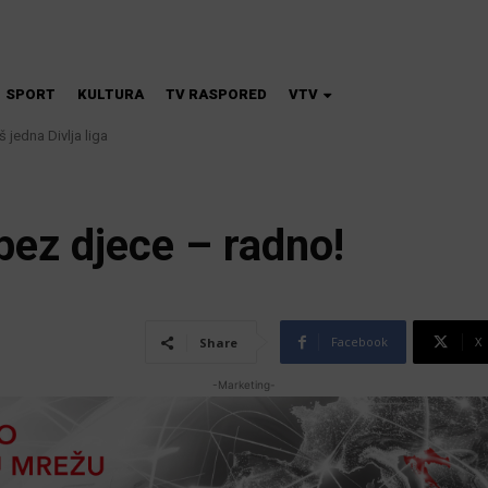
SPORT
KULTURA
TV RASPORED
VTV
 jedna Divlja liga
na škola magije
i bez djece – radno!
Facebook
X
Share
-Marketing-