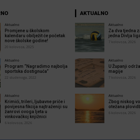
RNO
AKTUALNO
Aktualno
Aktualno
Promjene u školskom
Za dva tjedna z
kalendaru obilježit će početak
jedna Divlja lig
nove školske godine!
7 kolovoza, 2026
20 kolovoza, 2025
Aktualno
Aktualno
Program “Nagradimo najbolja
U Županji održa
sportska dostignuća”
magije
22 studenoga, 2022
7 kolovoza, 2026
Aktualno
Aktualno
Krimići, trileri, ljubavne priče i
Zbog niskog vo
povijesna fikcija najtraženiji su
otežana plovid
žanrovi ovoga ljeta u
6 kolovoza, 2026
vinkovačkoj knjižnici
6 kolovoza, 2026